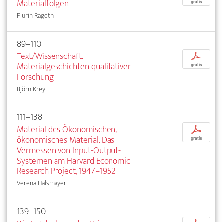
Materialfolgen
gratis
Flurin Rageth
89–110
Text/Wissenschaft.
p
Materialgeschichten qualitativer
gratis
Forschung
Björn Krey
111–138
Material des Ökonomischen,
p
ökonomisches Material. Das
gratis
Vermessen von Input-Output-
Systemen am Harvard Economic
Research Project, 1947–1952
Verena Halsmayer
139–150