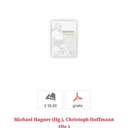
b
p
€ 35,00
gratis
Michael Hagner (Hg.)
,
Christoph Hoffmann
(Hg.)