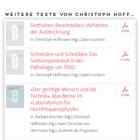
Weitere Texte von Christoph Hoffmann bei DIAPHANES
Festhalten, Bereitstellen. Verfahren
p
der Aufzeichnung
€ 9,95
In: Christoph Hoffmann (Hg.),
Daten sichern
Schneiden und Schreiben. Das
p
Sektionsprotokoll in der
€ 14,95
Pathologie um 1900
In: Christoph Hoffmann (Hg.),
Daten sichern
»Der geistige Mensch und die
p
Technik«. Max Bense im
€ 9,95
»Laboratorium für
Hochfrequenzphysik«
In: Barbara Büscher (Hg.), Christoph
Hoffmann (Hg.), Hans-Christian von
Herrmann (Hg.),
Ästhetik als Programm