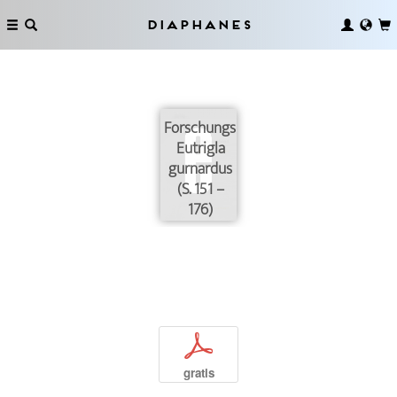
Diaphanes
Forschungsmaterial:
Eutrigla
gurnardus
(S. 151 –
176)
p
gratis