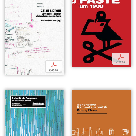
p
€ 20,00
p
€ 40,00