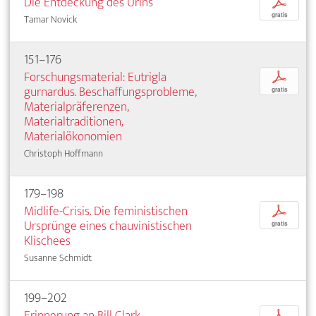
Die Entdeckung des Urins
p
gratis
Tamar Novick
151–176
Forschungsmaterial: Eutrigla
p
gurnardus. Beschaffungsprobleme,
gratis
Materialpräferenzen,
Materialtraditionen,
Materialökonomien
Christoph Hoffmann
179–198
Midlife-Crisis. Die feministischen
p
Ursprünge eines chauvinistischen
gratis
Klischees
Susanne Schmidt
199–202
Erinnerung an Bill Clark
p