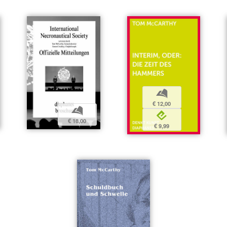
b
€ 12,00
b
e
€ 18,00
€ 9,99