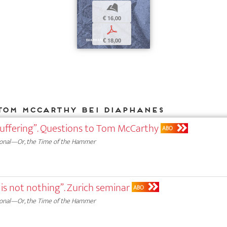
b
€ 16,00
p
€ 18,00
Tom McCarthy bei DIAPHANES
uffering”. Questions to Tom McCarthy
ABO
onal—Or, the Time of the Hammer
is not nothing”. Zurich seminar
ABO
onal—Or, the Time of the Hammer