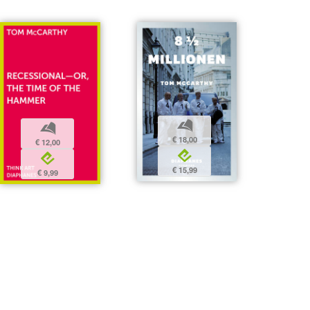
b
b
€ 18,00
€ 12,00
e
e
€ 15,99
€ 9,99