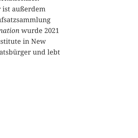
r ist außerdem
ufsatzsammlung
nation
wurde 2021
nstitute in New
atsbürger und lebt