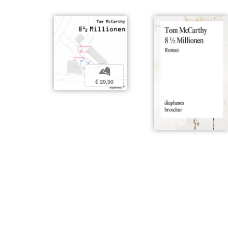
b
€ 29,90