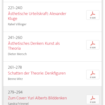
221–240
Ästhetische Urteilskraft: Alexander
p
Kluge
€ 9,95
Rahel Villinger
241–260
Ästhetisches Denken: Kunst als
p
Theoria
€ 9,95
Dieter Mersch
261–278
Schatten der Theorie: Denkfiguren
p
€ 9,95
Benno Wirz
279–294
Zum Cover: Yuri Alberts Bilddenken
p
€ 9,95
Sandra Frimmel