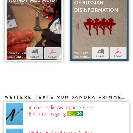
b
p
b
p
€ 40,00
€ 50,00
€ 25,00
€ 25,00
Weitere Texte von Sandra Frimmel bei DIAPHANES
Ich hasse die Avantgarde. Eine
Bildhinterfragung
OPEN
ACCESS
I Hate the Avant-garde. A closer