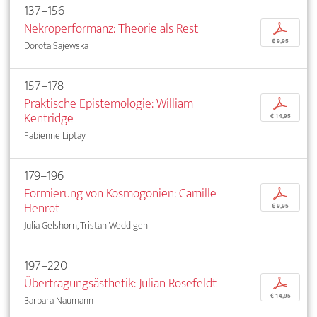
137–156
Nekroperformanz: Theorie als Rest
p
€ 9,95
Dorota Sajewska
157–178
Praktische Epistemologie: William
p
Kentridge
€ 14,95
Fabienne Liptay
179–196
Formierung von Kosmogonien: Camille
p
Henrot
€ 9,95
Julia Gelshorn, Tristan Weddigen
197–220
Übertragungsästhetik: Julian Rosefeldt
p
€ 14,95
Barbara Naumann