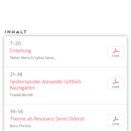
Inhalt
7–20
Einleitung
p
€ 9,95
Dieter Mersch, Sylvia Sasse, ...
21–38
Gesteinsprobe: Alexander Gottlieb
p
Baumgarten
€ 9,95
Frauke Berndt
39–56
Theorie als Resonanz: Denis Diderot
p
€ 9,95
Boris Previsic