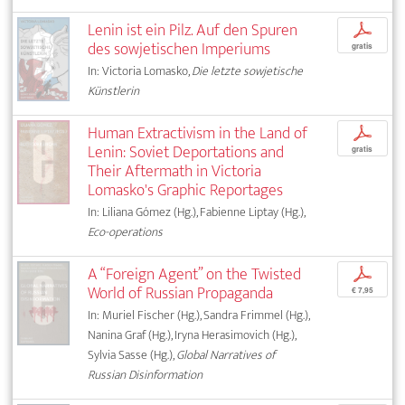
Lenin ist ein Pilz. Auf den Spuren
p
des sowjetischen Imperiums
gratis
In: Victoria Lomasko,
Die letzte sowjetische
Künstlerin
Human Extractivism in the Land of
p
Lenin: Soviet Deportations and
gratis
Their Aftermath in Victoria
Lomasko's Graphic Reportages
In: Liliana Gómez (Hg.), Fabienne Liptay (Hg.),
Eco-operations
A “Foreign Agent” on the Twisted
p
World of Russian Propaganda
€ 7,95
In: Muriel Fischer (Hg.), Sandra Frimmel (Hg.),
Nanina Graf (Hg.), Iryna Herasimovich (Hg.),
Sylvia Sasse (Hg.),
Global Narratives of
Russian Disinformation