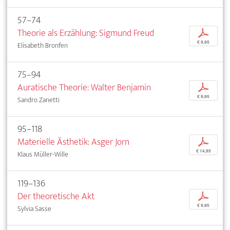
57–74
Theorie als Erzählung: Sigmund Freud
p
€ 9,95
Elisabeth Bronfen
75–94
Auratische Theorie: Walter Benjamin
p
€ 9,95
Sandro Zanetti
95–118
Materielle Ästhetik: Asger Jorn
p
€ 14,95
Klaus Müller-Wille
119–136
Der theoretische Akt
p
€ 9,95
Sylvia Sasse