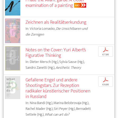
examination of a painting
ABO
Zeichnen als Realitätserkundung
In: Victoria Lomasko,
Die Unsichtbaren und
die Zornigen
Notes on the Cover: Yuri Albert’s
p
Figurative Thinking
€ 7,95
In: Dieter Mersch (Hg.), Sylvia Sasse (Hg.),
Sandro Zanetti (Hg.),
Aesthetic Theory
Gefallene Engel und andere
p
Shootingstars. Zur Rezeption
€ 9,95
radikaler künstlerischer Positionen
in Russland
In: Nina Bandi (Hg.), Marina Belobrovaja (Hg.),
Rachel Mader (Hg.), Siri Peyer (Hg.), Bernadett
Settele (Hg.),
What can art do?