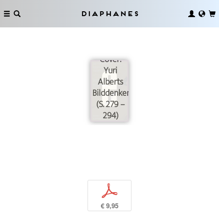
Diaphanes
Zum
Cover:
Yuri
Alberts
Bilddenken
(S. 279 –
294)
p
€ 9,95