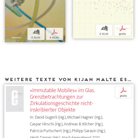
b
p
b
p
€ 35,00
gratis
€ 40,00
€ 40,00
Weitere Texte von Kijan Malte Espahangizi bei DIAPHANES
»Immutable Mobiles« im Glas.
p
Grenzbetrachtungen zur
gratis
Zirkulationsgeschichte nicht-
inskribierter Objekte
In: David Gugerli (Hg.), Michael Hagner (Hg.),
Caspar Hirschi (Hg.), Andreas B. Kilcher (Hg.),
Patricia Purtschert (Hg.), Philipp Sarasin (Hg.),
Jakob Tanner (Hg.),
Nach Feierabend 2011