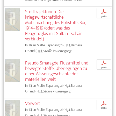
Stofftrajektorien. Die
p
kriegswirtschaftliche
gratis
Mobilmachung des Rohstoffs Bor,
1914–1919 (oder: was das
Reagenzglas mit Sultan Tschair
verbindet)
In: Kijan Malte Espahangizi (Hg.), Barbara
Orland (Hg.),
Stoffe in Bewegung
Pseudo-Smaragde, Flussmittel und
p
bewegte Stoffe. Überlegungen zu
gratis
einer Wissensgeschichte der
materiellen Welt
In: Kijan Malte Espahangizi (Hg.), Barbara
Orland (Hg.),
Stoffe in Bewegung
Vorwort
p
gratis
In: Kijan Malte Espahangizi (Hg.), Barbara
Orland (Hg.),
Stoffe in Bewegung