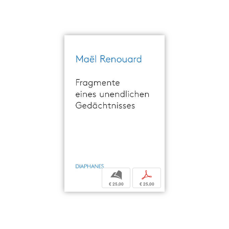
b
p
€ 25,00
€ 25,00