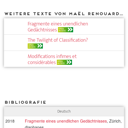
Weitere Texte von Maël Renouard bei DIAPHANES
Fragmente eines unendlichen
Gedächtnisses
OPEN
ACCESS
The Twilight of Classi­fication?
OPEN
ACCESS
Modifications infimes et
considérables
OPEN
ACCESS
Bibliografie
Deutsch
2018
Fragmente eines unendlichen Gedächtnisses
, Zürich,
diaphanes