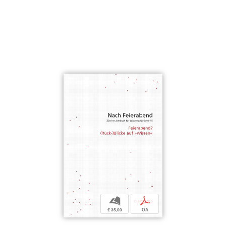
b
p
€ 35,00
OA