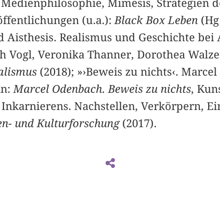
k, Medienphilosophie, Mimesis, Strategien
öffentlichungen (u.a.):
Black Box Leben
(Hg.
d Aisthesis. Realismus und Geschichte be
ph Vogl, Veronika Thanner, Dorothea Walze
alismus
(2018); »›Beweis zu nichts‹. Marce
in:
Marcel Odenbach. Beweis zu nichts
, Kun
Inkarnierens. Nachstellen, Verkörpern, Ein
ien- und Kulturforschung
(2017).