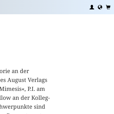
orie an der
s August Verlags
Mimesis«, P.I. am
low an der Kolleg-
chwerpunkte sind