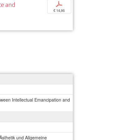
ce and
p
€ 14,95
etween Intellectual Emancipation and
 Ästhetik und Allgemeine