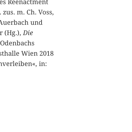
 des Reenactment
 zus. m. Ch. Voss,
i Auerbach und
r (Hg.),
Die
l Odenbachs
sthalle Wien 2018
verleiben«, in: