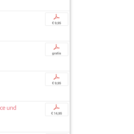
p
€ 9,95
p
gratis
p
€ 9,95
nce und
p
€ 14,95