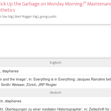
 Pick Up the Garbage on Monday Morning?” Maintenan
thetics
e Gau (Hg.), Basil Rogger (Hg.),
going public.
Englisch
h, diaphanes
ion and the image”, in: Everything is in Everything: Jacques Rancière b
. Smith/ Weisser, Zürich, JRP Ringier
Deutsch
ich, diaphanes
. Überlegungen zu einer medialen Historiographie”, in: Zeitschrift für