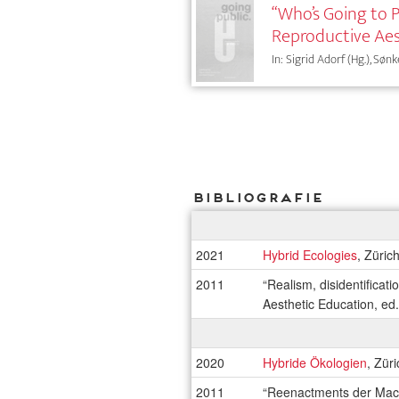
“Who’s Going to
Reproductive Aes
In: Sigrid Adorf (Hg.), Sønk
Bibliografie
2021
Hybrid Ecologies
, Züric
2011
“Realism, disidentificat
Aesthetic Education, ed
2020
Hybride Ökologien
, Zür
2011
“Reenactments der Macht