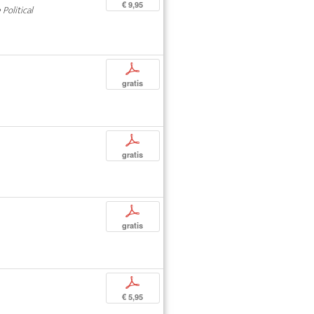
€ 9,95
Political
p
gratis
p
gratis
p
gratis
p
€ 5,95