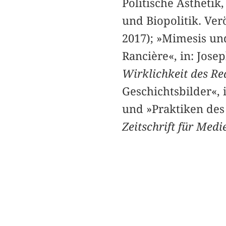
Politische Ästheti
und Biopolitik. Ver
2017); »Mimesis un
Rancière«, in: Jose
Wirklichkeit des Re
Geschichtsbilder«, 
und »Praktiken des 
Zeitschrift für Med