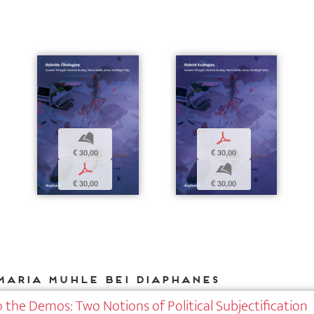
b
p
€ 30,00
€ 30,00
p
b
€ 30,00
€ 30,00
Maria Muhle bei DIAPHANES
 the Demos: Two Notions of Political Subjectification