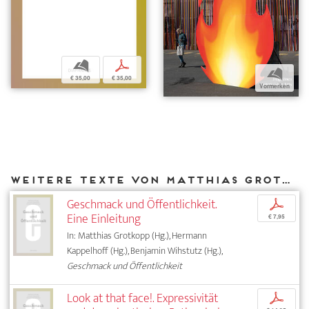
b
p
b
€ 35,00
€ 35,00
Vormerken
Weitere Texte von Matthias Grotkopp bei DIAPHANES
Geschmack und Öffentlichkeit.
p
Eine Einleitung
€ 7,95
In: Matthias Grotkopp (Hg.), Hermann
Kappelhoff (Hg.), Benjamin Wihstutz (Hg.),
Geschmack und Öffentlichkeit
Look at that face!. Expressivität
p