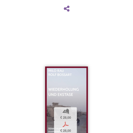
b
€ 28,00
p
€ 28,00