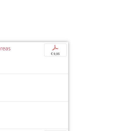
dreas
p
€ 9,95