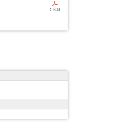
p
€ 14,95