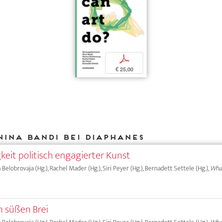
p
€ 25,00
Nina Bandi bei DIAPHANES
keit politisch engagierter Kunst
a Belobrovaja (Hg.), Rachel Mader (Hg.), Siri Peyer (Hg.), Bernadett Settele (Hg.),
What
süßen Brei