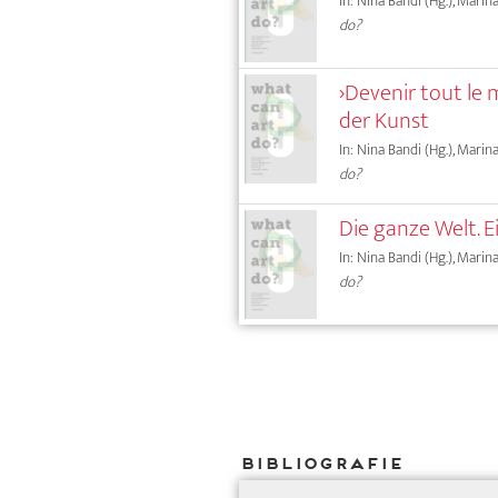
In: Nina Bandi (Hg.), Marin
do?
›Devenir tout le 
der Kunst
In: Nina Bandi (Hg.), Marin
do?
Die ganze Welt. E
In: Nina Bandi (Hg.), Marin
do?
Bibliografie