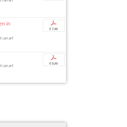
 can art
en in
p
€ 7,95
 can art
p
€ 9,95
 can art