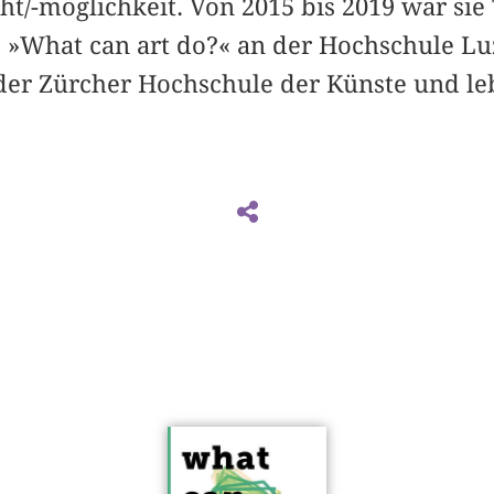
/-möglichkeit. Von 2015 bis 2019 war sie 
 »What can art do?« an der Hochschule Lu
n der Zürcher Hochschule der Künste und l