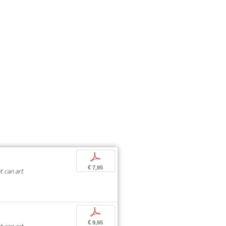
p
€ 7,95
 can art
p
€ 9,95