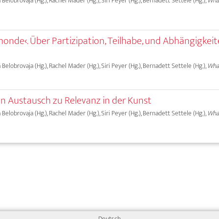
a Belobrovaja (Hg.), Rachel Mader (Hg.), Siri Peyer (Hg.), Bernadett Settele (Hg.),
What
monde‹. Über Partizipation, Teilhabe, und Abhängigkeit
a Belobrovaja (Hg.), Rachel Mader (Hg.), Siri Peyer (Hg.), Bernadett Settele (Hg.),
What
in Austausch zu Relevanz in der Kunst
a Belobrovaja (Hg.), Rachel Mader (Hg.), Siri Peyer (Hg.), Bernadett Settele (Hg.),
What
Deutsch