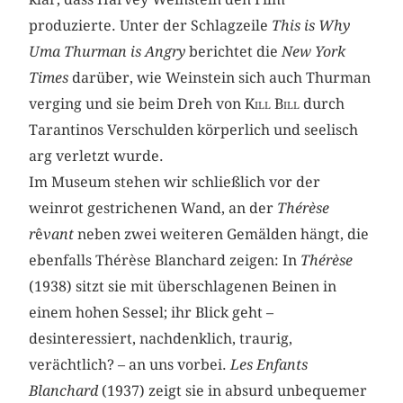
produzierte. Unter der Schlagzeile
This is Why
Uma Thurman is Angry
berichtet die
New York
Times
darüber, wie Weinstein sich auch Thurman
verging und sie beim Dreh von
Kill Bill
durch
Tarantinos Verschulden körperlich und seelisch
arg verletzt wurde.
Im Museum stehen wir schließlich vor der
weinrot gestrichenen Wand, an der
Thérèse
r
ê
vant
neben zwei weiteren Gemälden hängt, die
ebenfalls Thérèse Blanchard zeigen: In
Thérèse
(1938) sitzt sie mit überschlagenen Beinen in
einem hohen Sessel; ihr Blick geht –
desinteressiert, nachdenklich, traurig,
verächtlich? – an uns vorbei.
Les Enfants
Blanchard
(1937) zeigt sie in absurd unbequemer