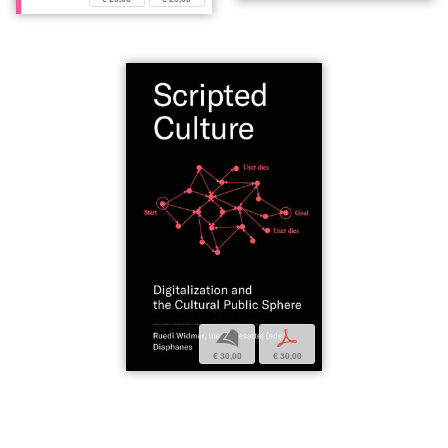
b
p
€ 30,00
€ 30,00