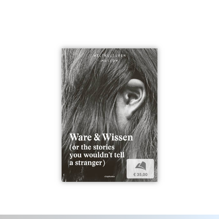
b
€ 35,00