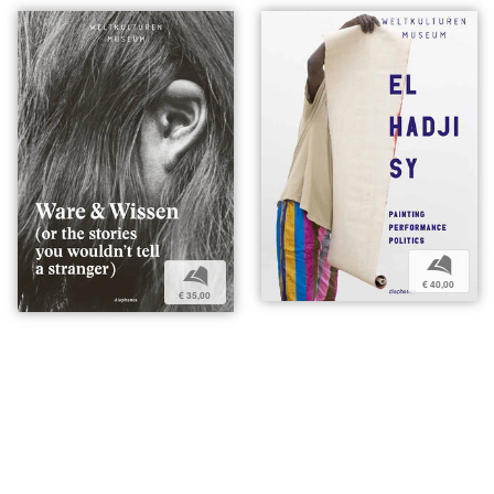
b
b
€ 40,00
€ 35,00