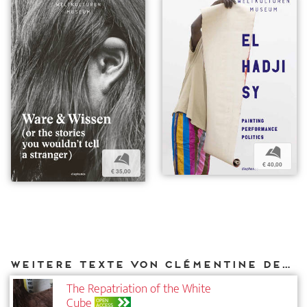
b
b
€ 40,00
€ 35,00
Weitere Texte von Clémentine Deliss bei DIAPHANES
The Repatriation of the White
Cube
OPEN
ACCESS