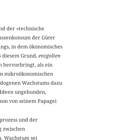
nd der »technische
 Massenkonsum der Güter
angs, in dem ökonomisches
us diesem Grund,
entgolten
 hervorbringt, als ein
von mikroökonomischen
 endogenen Wachstums dazu
e Ideen ungebunden,
inson von seinem Papagei
sprozess und der
ng zwischen
n. Wachstum sei