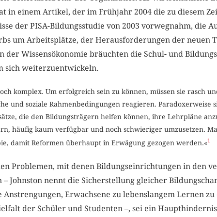
t in einem Artikel, der im Frühjahr 2004 die zu diesem Ze
isse der PISA-Bildungsstudie von 2003 vorwegnahm, die Au
rbs um Arbeitsplätze, der Herausforderungen der neuen 
n der Wissensökonomie bräuchten die Schul- und Bildungs
m sich weiterzuentwickeln.
och komplex. Um erfolgreich sein zu können, müssen sie rasch u
he und soziale Rahmenbedingungen reagieren. Paradoxerweise s
tze, die den Bildungsträgern helfen können, ihre Lehrpläne anz
ern, häufig kaum verfügbar und noch schwieriger umzusetzen. Ma
1
pie, damit Reformen überhaupt in Erwägung gezogen werden.«
n Problemen, mit denen Bildungseinrichtungen in den v
 – Johnston nennt die Sicherstellung gleicher Bildungschan
ie Anstrengungen, Erwachsene zu lebenslangem Lernen zu 
ielfalt der Schüler und Studenten –, sei ein Haupthinderni