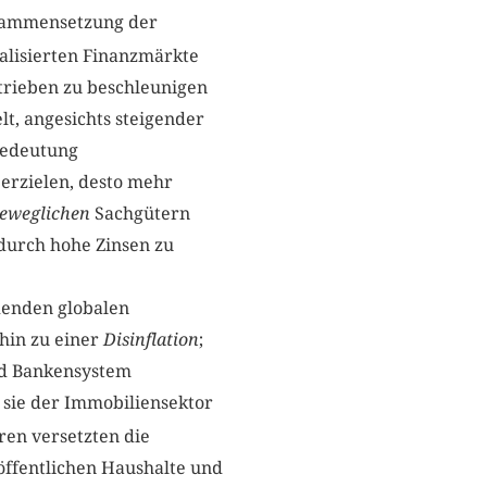
usammensetzung der
alisierten Finanzmärkte
trieben zu beschleunigen
t, angesichts steigender
 Bedeutung
erzielen, desto mehr
eweglichen
Sachgütern
 durch hohe Zinsen zu
denden globalen
hin zu einer
Disinflation
;
nd Bankensystem
 sie der Immobiliensektor
ren versetzten die
öffentlichen Haushalte und