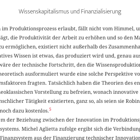
Wissenskapitalismus und Finanzialisierung
 im Produktionsprozess erlaubt, fällt nicht vom Himmel, u
trägt, die Produktivität der Arbeit zu erhöhen und so den
 zu ermöglichen, existiert nicht außerhalb des Zusammenh
tives Wissen ist etwas, das produziert wird und, genau a
re der technische Fortschritt, den die Wissensproduktion
eoretisch ausformuliert wurde eine solche Perspektive 
msfaktoren fragten. Tatsächlich haben die Theorien des
 neoklassischen Vorstellung zu befreien, wonach innovativ
hlicher Tätigkeit existierten, ganz so, als seien sie Rob
5
noch dazu kostenlos.
blem der Beziehung zwischen der Innovation im Produktion
ystems. Michel Aglietta zufolge ergibt sich die Verbindu
inanzsystem aus der Finanzierung technischer Innovatio