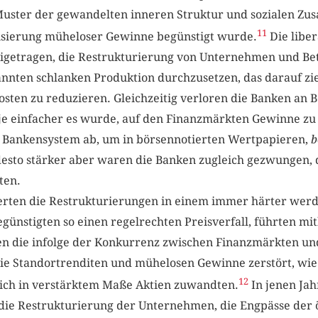
Muster der gewandelten inneren Struktur und sozialen Z
11
alisierung müheloser Gewinne begünstigt wurde.
Die liber
eigetragen, die Restrukturierung von Unternehmen und Be
nnten schlanken Produktion durchzusetzen, das darauf ziel
osten zu reduzieren. Gleichzeitig verloren die Banken an
 je einfacher es wurde, auf den Finanzmärkten Gewinne zu 
m Bankensystem ab, um in börsennotierten Wertpapieren,
b
 desto stärker aber waren die Banken zugleich gezwungen,
ten.
ierten die Restrukturierungen in einem immer härter wer
ünstigten so einen regelrechten Preisverfall, führten mit
en die infolge der Konkurrenz zwischen Finanzmärkten u
die Standortrenditen und mühelosen Gewinne zerstört, wie
12
 sich in verstärktem Maße Aktien zuwandten.
In jenen Jah
die Restrukturierung der Unternehmen, die Engpässe der 