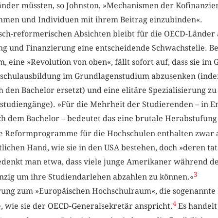
nder müssten, so Johnston, »Mechanismen der Kofinanzie
nehmen und Individuen mit ihrem Beitrag einzubinden«.
isch-reformerischen Absichten bleibt für die OECD-Länder 
ng und Finanzierung eine entscheidende Schwachstelle. B
 eine »Revolution von oben«, fällt sofort auf, dass sie i
ochschulausbildung im Grundlagenstudium abzusenken (ind
den Bachelor ersetzt) und eine elitäre Spezialisierung zu
studiengänge). »Für die Mehrheit der Studierenden – in E
ch dem Bachelor – bedeutet das eine brutale Herabstufung
e Reformprogramme für die Hochschulen enthalten zwar a
tlichen Hand, wie sie in den USA bestehen, doch »deren ta
edenkt man etwa, dass viele junge Amerikaner während des
3
inzig um ihre Studiendarlehen abzahlen zu können.«
ärung zum »Europäischen Hochschulraum«, die sogenannte 
4
, wie sie der OECD-Generalsekretär anspricht.
Es handelt