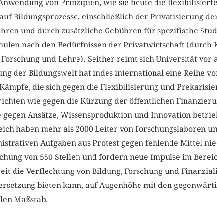
Anwendung von Prinzipien, wie sie heute die flexibilisierte
uf Bildungsprozesse, einschließlich der Privatisierung de
ren und durch zusätzliche Gebühren für spezifische Stu
ulen nach den Bedürfnissen der Privatwirtschaft (durch
 Forschung und Lehre). Seither reimt sich Universität vor a
ung der Bildungswelt hat indes international eine Reihe v
 Kämpfe, die sich gegen die Flexibilisierung und Prekarisi
ichten wie gegen die Kürzung der öffentlichen Finanzier
 gegen Ansätze, Wissensproduktion und Innovation betrie
eich haben mehr als 2000 Leiter von Forschungslaboren un
strativen Aufgaben aus Protest gegen fehlende Mittel nie
ichung von 550 Stellen und fordern neue Impulse im Berei
eit die Verflechtung von Bildung, Forschung und Finanzial
dersetzung bieten kann, auf Augenhöhe mit den gegenwär
alen Maßstab.