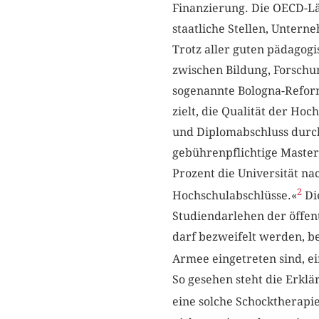
Finanzierung. Die OECD-Lä
staatliche Stellen, Unter
Trotz aller guten pädagog
zwischen Bildung, Forschu
sogenannte Bologna-Reform,
zielt, die Qualität der H
und Diplomabschluss durch 
gebührenpflichtige Master
Prozent die Universität na
2
Hochschulabschlüsse.«
Di
Studiendarlehen der öffen
darf bezweifelt werden, b
Armee eingetreten sind, e
So gesehen steht die Erkl
eine solche Schocktherapie