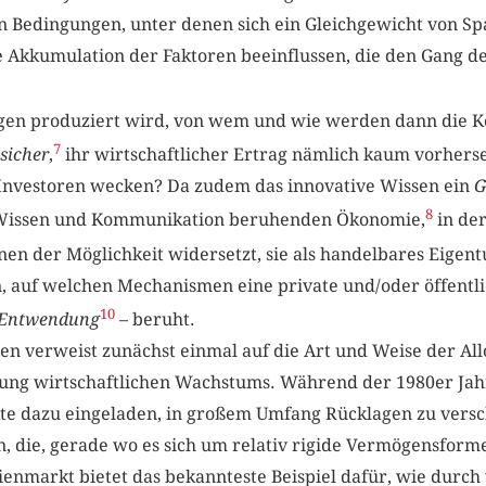
 Bedingungen, unter denen sich ein Gleichgewicht von Spa
die Akkumulation der Faktoren beeinflussen, die den Gang de
gen produziert wird, von wem und wie werden dann die Ko
7
sicher
,
ihr wirtschaftlicher Ertrag nämlich kaum vorherseh
r Investoren wecken? Da zudem das innovative Wissen ein
G
8
 Wissen und Kommunikation beruhenden Ökonomie,
in der
nen der Möglichkeit widersetzt, sie als handelbares Eigen
n, auf welchen Mechanismen eine private und/oder öffentl
10
Entwendung
– beruht.
en verweist zunächst einmal auf die Art und Weise der Allo
ung wirtschaftlichen Wachstums. Während der 1980er Jah
kte dazu eingeladen, in großem Umfang Rücklagen zu versc
n, die, gerade wo es sich um relativ rigide Vermögensform
enmarkt bietet das bekannteste Beispiel dafür, wie durch