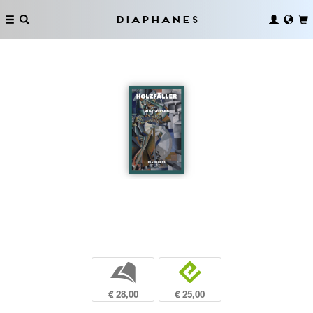
Diaphanes
b
e
€ 28,00
€ 25,00