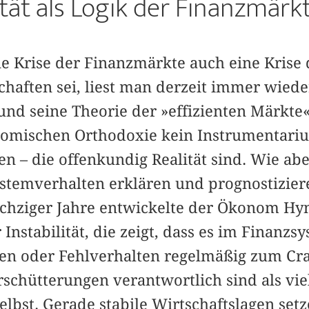
ität als Logik der Finanzmärk
 Krise der Finanzmärkte auch eine Krise 
haften sei, liest man derzeit immer wiede
nd seine Theorie der »effizienten Märkte« 
nomischen Orthodoxie kein Instrumentari
n – die offenkundig Realität sind. Wie abe
Systemverhalten erklären und prognostizier
sechziger Jahre entwickelte der Ökonom Hy
r Instabilität, die zeigt, dass es im Finanz
en oder Fehlverhalten regelmäßig zum Cr
rschütterungen verantwortlich sind als vi
lbst. Gerade stabile Wirtschaftslagen set