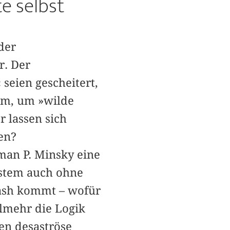
te selbst
der
r. Der
seien gescheitert,
um, um »wilde
r lassen sich
en?
man P. Minsky eine
system auch ohne
ash kommt – wofür
elmehr die Logik
zen desaströse