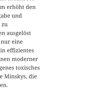
um erhöht den
rgabe und
 zu
en ausgelöst
 nur eine
n effizientes
ionen moderner
genes toxisches
e Minskys, die
en.