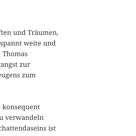
ften und Träumen,
 spannt weite und
zu Thomas
angst zur
beugens zum
« konsequent
zu verwandeln
hattendaseins ist