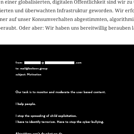
 einer globalisierten, digitalen Öffentlichkeit sind wir 
isierten und überwachten Infrastruktur geworden. Wir erf
ner auf unser Konsumverhalten abgestimmten, algorithmi
eraubt. Oder aber: Wir haben uns bereitwillig berauben l