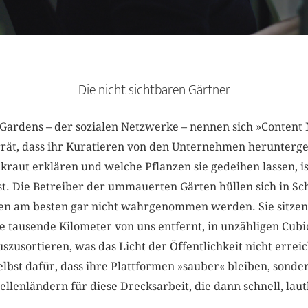
Die nicht sichtbaren Gärtner
 Gardens – der sozialen Netzwerke – nennen sich »Content
ät, dass ihr Kuratieren von den Unternehmen herunterges
nkraut erklären und welche Pflanzen sie gedeihen lassen, i
t. Die Betreiber der ummauerten Gärten hüllen sich in Sc
llen am besten gar nicht wahrgenommen werden. Sie sitze
se tausende Kilometer von uns entfernt, in unzähligen Cubi
szusortieren, was das Licht der Öffentlichkeit nicht errei
elbst dafür, dass ihre Plattformen »sauber« bleiben, sond
llenländern für diese Drecksarbeit, die dann schnell, lautl