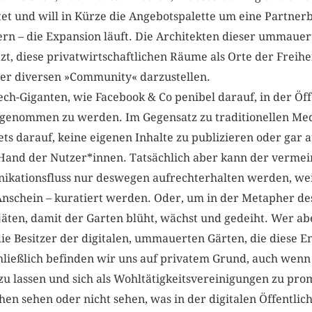
t und will in Kürze die Angebotspalette um eine Partnerb
ern – die Expansion läuft. Die Architekten dieser ummaue
zt, diese privatwirtschaftlichen Räume als Orte der Freihe
iner diversen »Community« darzustellen.
ech-Giganten, wie Facebook & Co penibel darauf, in der Öffe
rgenommen zu werden. Im Gegensatz zu traditionellen Me
ets darauf, keine eigenen Inhalte zu publizieren oder gar 
n Hand der Nutzer*innen. Tatsächlich aber kann der vermei
ationsfluss nur deswegen aufrechterhalten werden, weil v
nschein – kuratiert werden. Oder, um in der Metapher des
äten, damit der Garten blüht, wächst und gedeiht. Wer a
 die Besitzer der digitalen, ummauerten Gärten, die diese E
chließlich befinden wir uns auf privatem Grund, auch wenn 
zu lassen und sich als Wohltätigkeitsvereinigungen zu pro
en sehen oder nicht sehen, was in der digitalen Öffentli