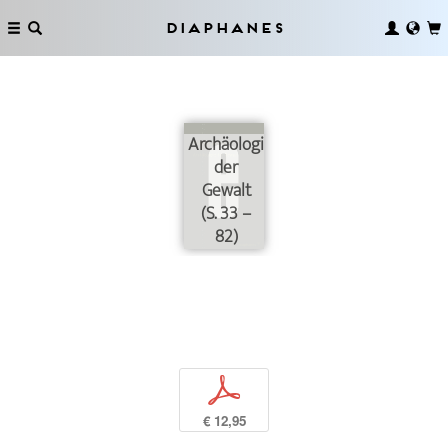
Diaphanes
Archäologie
der
Gewalt
(S. 33 –
82)
p
€ 12,95