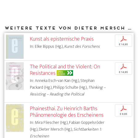
Weitere Texte von Dieter Mersch bei DIAPHANES
Kunst als epistemische Praxis
p
€ 14,95
In: Elke Bippus (Hg.),
Kunst des Forschens
The Political and the Violent: On
p
Resistances
OPEN
€ 14,95
ACCESS
In: Anneka Esch-van Kan (Hg.), Stephan
Packard (Hg.), Philipp Schulte (Hg.),
Thinking –
Resisting – Reading the Political
Phainesthai. Zu Heinrich Barths
p
Phänomenologie des Erscheinens
€ 9,95
In: Mira Fliescher (Hg.), Fabian Goppelsröder
(Hg.), Dieter Mersch (Hg.),
Sichtbarkeiten 1:
Erscheinen