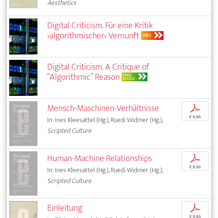
Aesthetics
Digital Criticism. Für eine Kritik
›algorithmischer‹ Vernunft
ABO
Digital Criticism. A Critique of
“Algorithmic” Reason
OPEN
ACCESS
Mensch-Maschinen-Verhältnisse
p
€ 9,95
In: Ines Kleesattel (Hg.), Ruedi Widmer (Hg.),
Scripted Culture
Human-Machine Relationships
p
€ 9,95
In: Ines Kleesattel (Hg.), Ruedi Widmer (Hg.),
Scripted Culture
Einleitung
p
€ 9,95