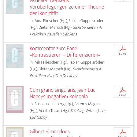
visuellen Denkens.
Vorüberlegungen zu einer Theorie
der Ikonizität
In: Mira Fliescher (Hg.), Fabian Goppelsröder
(Hg.), Dieter Mersch (Hg.),
Sichtbarkeiten 4:
Praktiken visuellen Denkens
Kommentar zum Panel
p
»Kontrastieren – Differenzieren«
€ 7,95
In: Mira Fliescher (Hg.), Fabian Goppelsröder
(Hg.), Dieter Mersch (Hg.),
Sichtbarkeiten 4:
Praktiken visuellen Denkens
Cum grano singularis. Jean-Luc
p
Nancys ›negative‹ koinonia
€ 9,95
In: Susanna Lindberg (Hg.), Artemy Magun
(Hg.), Marita Tatari (Hg.),
Thinking With—Jean-
Luc Nancy
Gilbert Simondons
p
€ 12,95