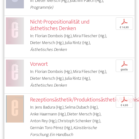
In: Dieter Mersch (Hg.), Joachim Paech (Hg.),
Programm(e)
Nicht-Propositionalität und
p
ästhetisches Denken
€ 14,95
In: Florian Dombois (Hg.), Mira Fliescher (Hg.),
Dieter Mersch (Hg.), Julia Rintz (Hg.),
Ästhetisches Denken
Vorwort
p
gratis
In: Florian Dombois (Hg.), Mira Fliescher (Hg.),
Dieter Mersch (Hg.), Julia Rintz (Hg.),
Ästhetisches Denken
Rezeptionsästhetik/Produktionsästhetik/Ereignis
p
€ 4,95
In: Jens Badura (Hg.), Selma Dubach (Hg.),
Anke Haarmann (Hg.), Dieter Mersch (Hg.),
Anton Rey (Hg.), Christoph Schenker (Hg.),
Germán Toro Pérez (Hg.),
Künstlerische
Forschung. Ein Handbuch