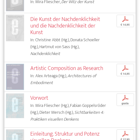
In: Mira Fliescher,
Der Witz der Kunst
Die Kunst der Nachdenklichkeit
p
und die Nachdenklichkeit der
€ 14,95
Kunst
In: Christine Abbt (Hg.), Donata Schoeller
(Hg.), Hartmut von Sass (Hg.),
Nachdenklichkeit
Artistic Composition as Research
p
€ 14,95
In: Alex Arteaga (Hg.),
Architectures of
Embodiment
Vorwort
p
gratis
In: Mira Fliescher (Hg.), Fabian Goppelsröder
(Hg.), Dieter Mersch (Hg.),
Sichtbarkeiten 4:
Praktiken visuellen Denkens
Einleitung. Struktur und Potenz
p
€ 12,95