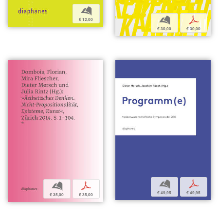
b
b
p
€ 12,00
€ 30,00
€ 30,00
b
p
b
p
€ 49,95
€ 49,95
€ 35,00
€ 35,00