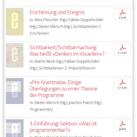
Erscheinung und Ereignis
p
€ 9,95
In: Mira Fliescher (Hg.), Fabian Goppelsröder
(Hg.), Dieter Mersch (Hg.),
Sichtbarkeiten 1:
Erscheinen
Sichtbarkeit/Sichtbarmachung.
p
Was heißt »Denken im Visuellen«?
€ 14,95
In: Martin Beck (Hg.), Fabian Goppelsröder
(Hg.),
Sichtbarkeiten 2: Präsentifizieren
»Pro-Grammata«. Einige
p
Überlegungen zu einer Theorie
€ 14,95
der Programme
In: Dieter Mersch (Hg.), Joachim Paech (Hg.),
Programm(e)
3. Einführung: Sektion: »Was ist
p
programmierbar?«
gratis