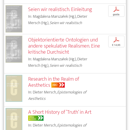
Seien wir realistisch. Einleitung
p
gratis
In: Magdalena Marszałek (Hg.), Dieter
Mersch (Hg.),
Seien wir realistisch
Objektorientierte Ontologien und
p
andere spekulative Realismen. Eine
€ 14,95
kritische Durchsicht
In: Magdalena Marszałek (Hg.), Dieter
Mersch (Hg.),
Seien wir realistisch
Research in the Realm of
Aesthetics
ABO
In: Dieter Mersch,
Epistemologies of
Aesthetics
A Short History of ‘Truth’ in Art
OPEN
ACCESS
In: Dieter Mersch,
Epistemologies of