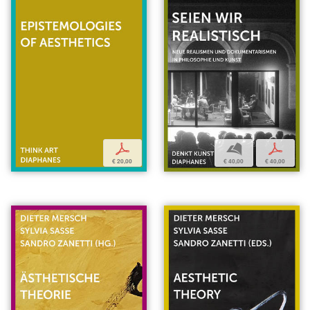
b
p
p
€ 40,00
€ 40,00
€ 20,00