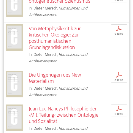
ontogenetischer Szientismus
In: Dieter Mersch,
Humanismen und
Antihumanismen
Von Metaphysikkritik zur
p
kritischen Ökologie: Zur
€ 12,95
posthumanistischen
Grundlagendiskussion
In: Dieter Mersch,
Humanismen und
Antihumanismen
Die Ungenügen des New
p
Materialism
€ 12,95
In: Dieter Mersch,
Humanismen und
Antihumanismen
Jean-Luc Nancys Philosophie der
p
›Mit-Teilung‹ zwischen Ontologie
€ 12,95
und Sozialität
In: Dieter Mersch,
Humanismen und