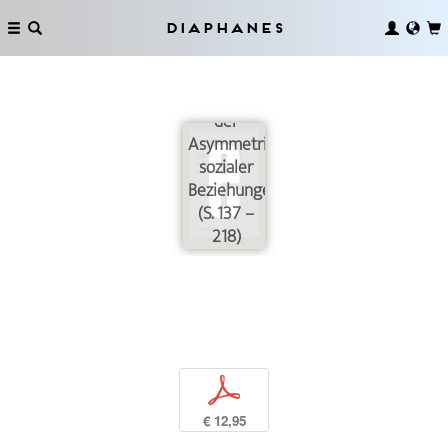
Bruno
Latours
Diaphanes
symmetrische
Netzwerke
im Spiegel
der
Asymmetrie
sozialer
Beziehungen
(S. 137 –
218)
p
€ 12,95