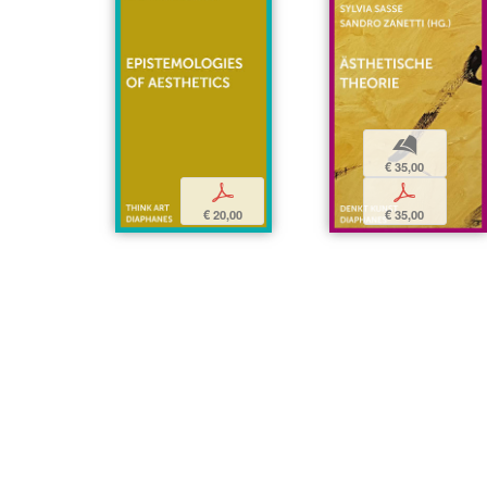
b
€ 35,00
p
p
€ 35,00
€ 20,00