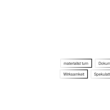
materialist turn
Dokum
Wirksamkeit
Spekulat