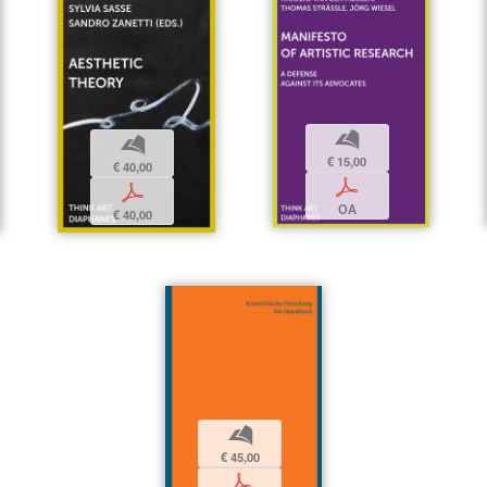
b
b
€ 15,00
€ 40,00
p
p
OA
€ 40,00
b
€ 45,00
p