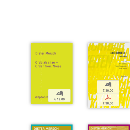
b
€ 30,00
b
p
€ 12,00
€ 30,00