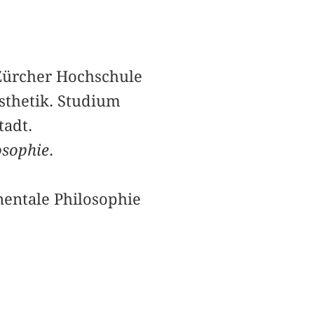
 Zürcher Hochschule
Ästhetik. Studium
adt.
osophie
.
nentale Philosophie