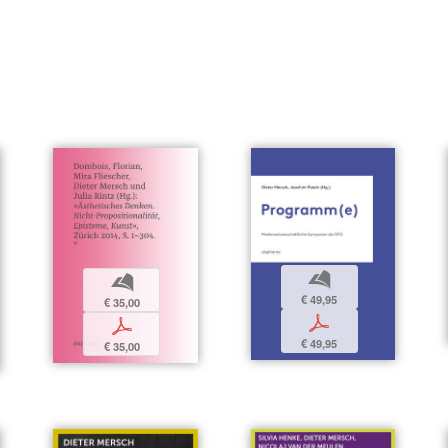
b
b
€ 49,95
€ 35,00
p
p
€ 49,95
€ 35,00