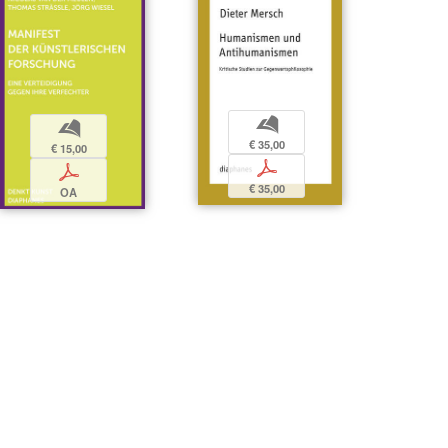
b
b
€ 35,00
€ 15,00
p
p
€ 35,00
OA