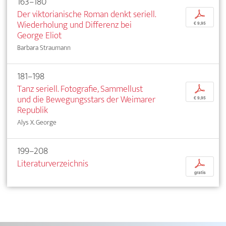
163–180
Der viktorianische Roman denkt seriell.
p
Wiederholung und Differenz bei
€ 9,95
George Eliot
Barbara Straumann
181–198
Tanz seriell. Fotografie, Sammellust
p
und die Bewegungsstars der Weimarer
€ 9,95
Republik
Alys X. George
199–208
Literaturverzeichnis
p
gratis