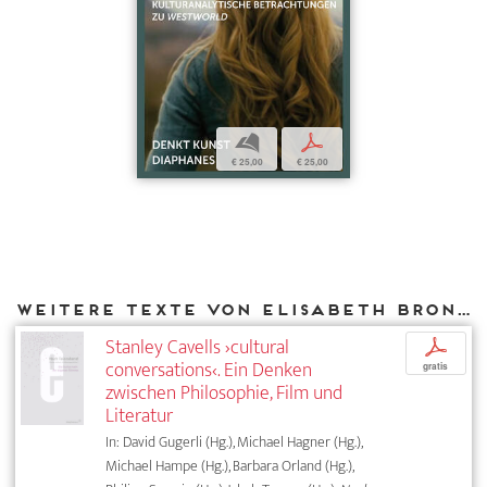
b
p
€ 25,00
€ 25,00
Weitere Texte von Elisabeth Bronfen bei DIAPHANES
Stanley Cavells ›cultural
p
conversations‹. Ein Denken
gratis
zwischen Philosophie, Film und
Literatur
In: David Gugerli (Hg.), Michael Hagner (Hg.),
Michael Hampe (Hg.), Barbara Orland (Hg.),