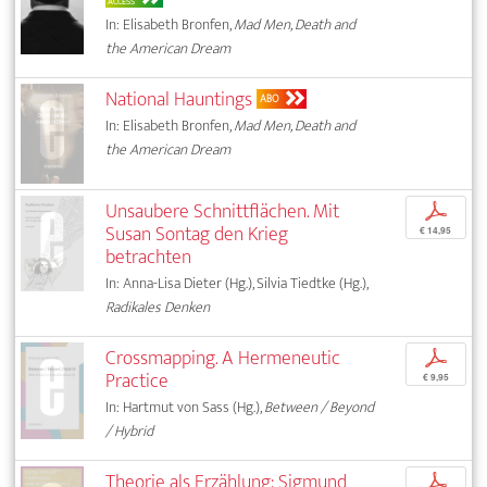
ACCESS
In: Elisabeth Bronfen,
Mad Men, Death and
the American Dream
National Hauntings
ABO
In: Elisabeth Bronfen,
Mad Men, Death and
the American Dream
Unsaubere Schnittflächen. Mit
p
Susan Sontag den Krieg
€ 14,95
betrachten
In: Anna-Lisa Dieter (Hg.), Silvia Tiedtke (Hg.),
Radikales Denken
Crossmapping. A Hermeneutic
p
Practice
€ 9,95
In: Hartmut von Sass (Hg.),
Between / Beyond
/ Hybrid
Theorie als Erzählung: Sigmund
p