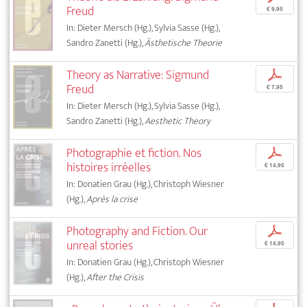
Freud
€ 9,95
In: Dieter Mersch (Hg.), Sylvia Sasse (Hg.),
Sandro Zanetti (Hg.),
Ästhetische Theorie
Theory as Narrative: Sigmund
p
Freud
€ 7,95
In: Dieter Mersch (Hg.), Sylvia Sasse (Hg.),
Sandro Zanetti (Hg.),
Aesthetic Theory
Photographie et fiction. Nos
p
histoires irréelles
€ 14,95
In: Donatien Grau (Hg.), Christoph Wiesner
(Hg.),
Après la crise
Photography and Fiction. Our
p
unreal stories
€ 14,95
In: Donatien Grau (Hg.), Christoph Wiesner
(Hg.),
After the Crisis