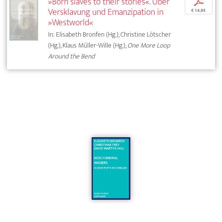
»Born slaves to their stories«. Über
p
Versklavung und Emanzipation in
€ 14,95
»Westworld«
In: Elisabeth Bronfen (Hg.), Christine Lötscher
(Hg.), Klaus Müller-Wille (Hg.),
One More Loop
Around the Bend