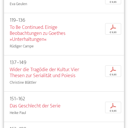
€ 9,95
Eva Geulen
119–136
To Be Continued. Einige
p
Beobachtungen zu Goethes
€ 9,95
»Unterhaltungen«
Rüdiger Campe
137–149
Wider die Tragödie der Kultur. Vier
p
Thesen zur Serialität und Poiesis
€ 9,95
Christine Blättler
151–162
Das Geschlecht der Serie
p
€ 9,95
Heike Paul