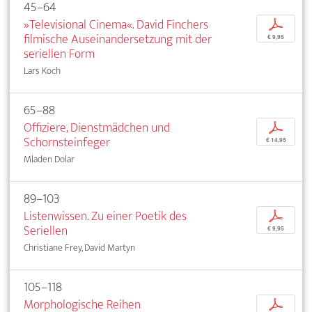
45–64
»Televisional Cinema«. David Finchers
p
filmische Auseinandersetzung mit der
€ 9,95
seriellen Form
Lars Koch
65–88
Offiziere, Dienstmädchen und
p
Schornsteinfeger
€ 14,95
Mladen Dolar
89–103
Listenwissen. Zu einer Poetik des
p
Seriellen
€ 9,95
Christiane Frey, David Martyn
105–118
Morphologische Reihen
p