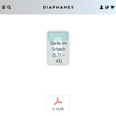
Diaphanes
Dame im
Schach
(S. 17 –
43)
p
€ 14,95