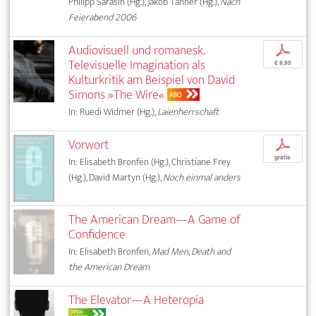
Philipp Sarasin (Hg.), Jakob Tanner (Hg.),
Nach
Feierabend 2006
Audiovisuell und romanesk.
p
Televisuelle Imagination als
€ 9,95
Kulturkritik am Beispiel von David
Simons »The Wire«
ABO
In: Ruedi Widmer (Hg.),
Laienherrschaft
Vorwort
p
gratis
In: Elisabeth Bronfen (Hg.), Christiane Frey
(Hg.), David Martyn (Hg.),
Noch einmal anders
The American Dream—A Game of
Confidence
In: Elisabeth Bronfen,
Mad Men, Death and
the American Dream
The Elevator—A Heteropia
OPEN