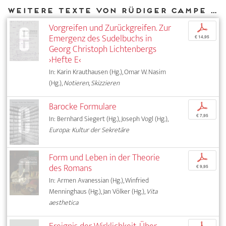
Weitere Texte von Rüdiger Campe bei DIAPHANES
Vorgreifen und Zurückgreifen. Zur
p
Emergenz des Sudelbuchs in
€ 14,95
Georg Christoph Lichtenbergs
›Hefte E‹
In: Karin Krauthausen (Hg.), Omar W. Nasim
(Hg.),
Notieren, Skizzieren
Barocke Formulare
p
€ 7,95
In: Bernhard Siegert (Hg.), Joseph Vogl (Hg.),
Europa: Kultur der Sekretäre
Form und Leben in der Theorie
p
des Romans
€ 9,95
In: Armen Avanessian (Hg.), Winfried
Menninghaus (Hg.), Jan Völker (Hg.),
Vita
aesthetica