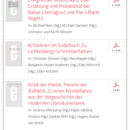
Ereignis der Wirklichkeit. Über
p
Erzählung und Probabilität bei
€ 14,95
Balzac (›Ferragus‹) und Poe (›Marie
Rogêt‹)
In: Michael Bies (Hg.), Michael Gamper (Hg.),
Literatur und Nicht-Wissen
Kritzeleien im Sudelbuch. Zu
p
Lichtenbergs Schreibverfahren
€ 14,95
In: Christian Driesen (Hg.), Rea Köppel (Hg.),
Benjamin Meyer-Krahmer (Hg.), Eike Wittrock
(Hg.),
Über Kritzeln
Kritik der Poetik, Theorie der
p
Ästhetik. Zu einer Konstellation
€ 9,95
aus der Vorgeschichte des
modernen Literaturwissens
In: Andrea Allerkamp (Hg.), Pablo Valdivia
Orozco (Hg.), Sophie Witt (Hg.),
Gegen/Stand
der Kritik