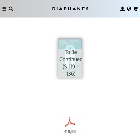
Diaphanes
To Be
Continued
(S. 119 –
136)
p
€ 9,95