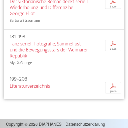
Der viktorianische Roman denkt seriell.
p
Wiederholung und Differenz bei
€ 9,95
George Eliot
Barbara Straumann
181–198
Tanz seriell. Fotografie, Sammellust
p
und die Bewegungsstars der Weimarer
€ 9,95
Republik
Alys X. George
199–208
Literaturverzeichnis
p
gratis
Copyright
©
2026 DIAPHANES
Datenschutzerklärung