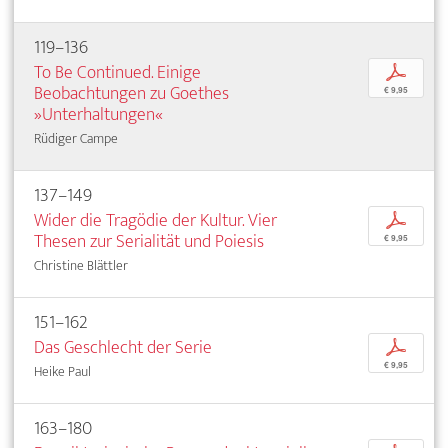
119–136
To Be Continued. Einige
p
Beobachtungen zu Goethes
€ 9,95
»Unterhaltungen«
Rüdiger Campe
137–149
Wider die Tragödie der Kultur. Vier
p
Thesen zur Serialität und Poiesis
€ 9,95
Christine Blättler
151–162
Das Geschlecht der Serie
p
€ 9,95
Heike Paul
163–180