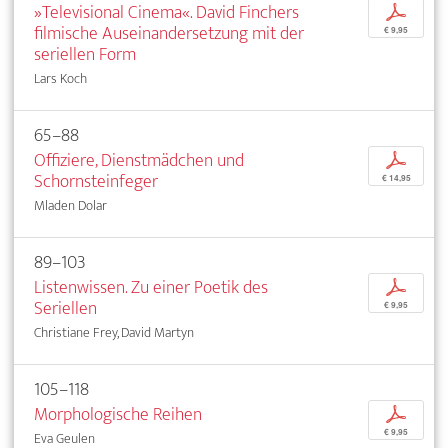
»Televisional Cinema«. David Finchers
p
filmische Auseinandersetzung mit der
€ 9,95
seriellen Form
Lars Koch
65–88
Offiziere, Dienstmädchen und
p
Schornsteinfeger
€ 14,95
Mladen Dolar
89–103
Listenwissen. Zu einer Poetik des
p
Seriellen
€ 9,95
Christiane Frey, David Martyn
105–118
Morphologische Reihen
p
€ 9,95
Eva Geulen