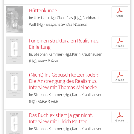
Hüttenkunde
p
€ 9,95
In: Ute Holl (Hg.), Claus Pias (Hg.), Burkhardt
Wolf (Hg.),
Gespenster des Wissens
Für einen strukturalen Realismus.
p
Einleitung
€ 14,95
In: Stephan Kammer (Hg.), Karin Krauthausen
(Hg.),
Make it Real
(Nicht) Ins Gebüsch kotzen, oder:
p
Die Anstrengung des Realismus.
€ 14,95
Interview mit Thomas Meinecke
In: Stephan Kammer (Hg.), Karin Krauthausen
(Hg.),
Make it Real
Das Buch existiert ja gar nicht.
p
Interview mit Ulrich Peltzer
€ 14,95
In: Stephan Kammer (Hg.), Karin Krauthausen