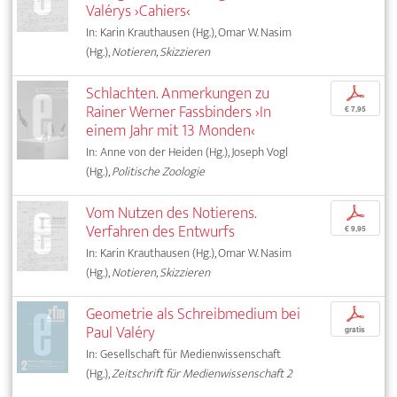
Valérys ›Cahiers‹
In: Karin Krauthausen (Hg.), Omar W. Nasim
(Hg.),
Notieren, Skizzieren
Schlachten. Anmerkungen zu
p
Rainer Werner Fassbinders ›In
€ 7,95
einem Jahr mit 13 Monden‹
In: Anne von der Heiden (Hg.), Joseph Vogl
(Hg.),
Politische Zoologie
Vom Nutzen des Notierens.
p
Verfahren des Entwurfs
€ 9,95
In: Karin Krauthausen (Hg.), Omar W. Nasim
(Hg.),
Notieren, Skizzieren
Geometrie als Schreibmedium bei
p
Paul Valéry
gratis
In: Gesellschaft für Medienwissenschaft
(Hg.),
Zeitschrift für Medienwissenschaft 2