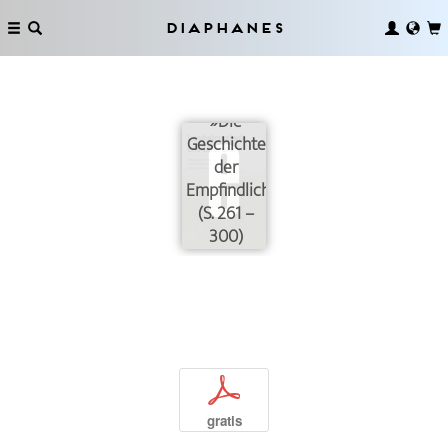
und
Blätter­-
Diaphanes
schüttlern
in Hubert
Fichtes
»Die
Geschichte
der
Empfindlichkeit«
(S. 261 –
300)
p
gratis