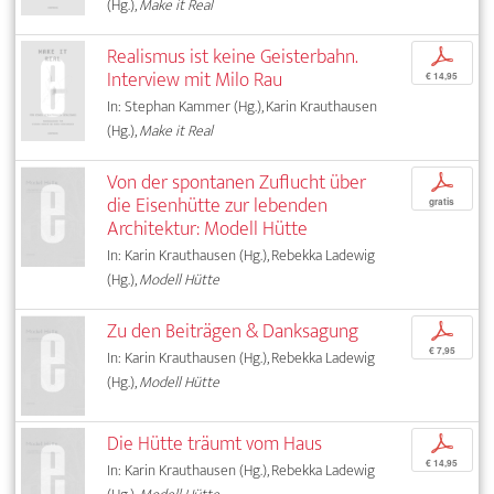
(Hg.),
Make it Real
Realismus ist keine Geisterbahn.
p
Interview mit Milo Rau
€ 14,95
In: Stephan Kammer (Hg.), Karin Krauthausen
(Hg.),
Make it Real
Von der spontanen Zuflucht über
p
die Eisenhütte zur lebenden
gratis
Architektur: Modell Hütte
In: Karin Krauthausen (Hg.), Rebekka Ladewig
(Hg.),
Modell Hütte
Zu den Beiträgen & Danksagung
p
€ 7,95
In: Karin Krauthausen (Hg.), Rebekka Ladewig
(Hg.),
Modell Hütte
Die Hütte träumt vom Haus
p
€ 14,95
In: Karin Krauthausen (Hg.), Rebekka Ladewig