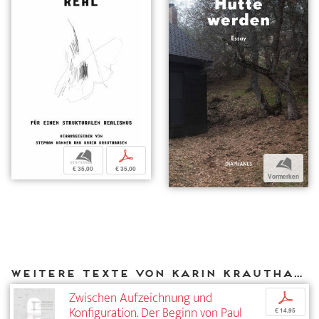
b
p
b
€ 35,00
€ 35,00
Vormerken
Weitere Texte von Karin Krauthausen bei DIAPHANES
Zwischen Aufzeichnung und
p
Konfiguration. Der Beginn von Paul
€ 14,95