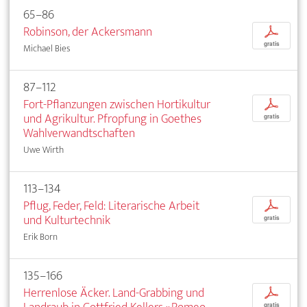
65–86
Robinson, der Ackersmann
p
gratis
Michael Bies
87–112
Fort-Pflanzungen zwischen Hortikultur
p
und Agrikultur. Pfropfung in Goethes
gratis
Wahlverwandtschaften
Uwe Wirth
113–134
Pflug, Feder, Feld: Literarische Arbeit
p
und Kulturtechnik
gratis
Erik Born
135–166
Herrenlose Äcker. Land-Grabbing und
p
gratis