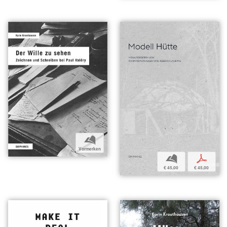
b
Vormerken
b
p
€ 45,00
€ 45,00