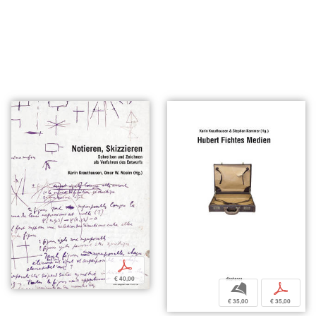
p
€ 40,00
b
p
€ 35,00
€ 35,00