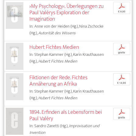
›My Psychology‹. Überlegungen zu
p
Paul Valérys Exploration der
€ 9,95
Imagination
In: Anne von der Heiden (Hg.), Nina Zschocke
(Hg.),
Autorität des Wissens
Hubert Fichtes Medien
p
gratis
In: Stephan Kammer (Hg.), Karin Krauthausen
(Hg.),
Hubert Fichtes Medien
Fiktionen der Rede. Fichtes
p
Annäherung an Afrika
€ 14,95
In: Stephan Kammer (Hg.), Karin Krauthausen
(Hg.),
Hubert Fichtes Medien
1894. Erfinden als Lebensform bei
p
Paul Valéry
gratis
In: Sandro Zanetti (Hg.),
Improvisation und
Invention