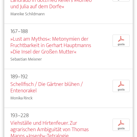
Landraub in Gottfried Kellers »Romeo
und Julia auf dem Dorfe«
Mareike Schildmann
167–188
»Lust am Mythos«: Metonymien der
p
Fruchtbarkeit in Gerhart Hauptmanns
gratis
»Die Insel der Großen Mutter«
Sebastian Meixner
189–192
Schellfisch / Die Gärtner blühen /
p
Entenorakel
gratis
Monika Rinck
193–228
Viehställe und Hirtenfeuer. Zur
p
agrarischen Ambiguität von Thomas
gratis
Manns »Joseph«-Tetralogie