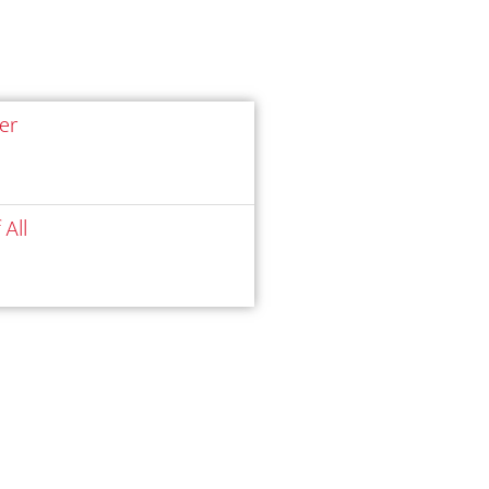
ler
 All