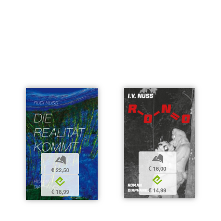
b
b
€ 16,00
€ 22,50
e
e
€ 14,99
€ 18,99