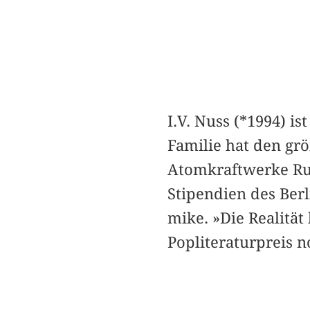
I.V. Nuss (*1994) is
Familie hat den gr
Atomkraftwerke Rus
Stipendien des Ber
mike. »Die Realitä
Popliteraturpreis n