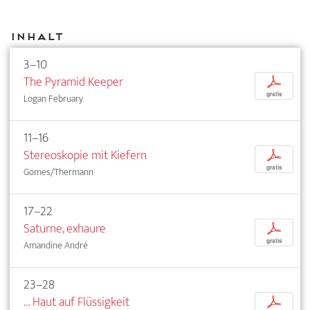
Inhalt
3–10
The Pyramid Keeper
p
gratis
Logan February
11–16
Stereoskopie mit Kiefern
p
gratis
Gomes/Thermann
17–22
Saturne, exhaure
p
gratis
Amandine André
23–28
… Haut auf Flüssigkeit
p