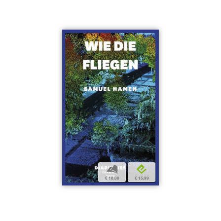
b
e
€ 18,00
€ 15,99