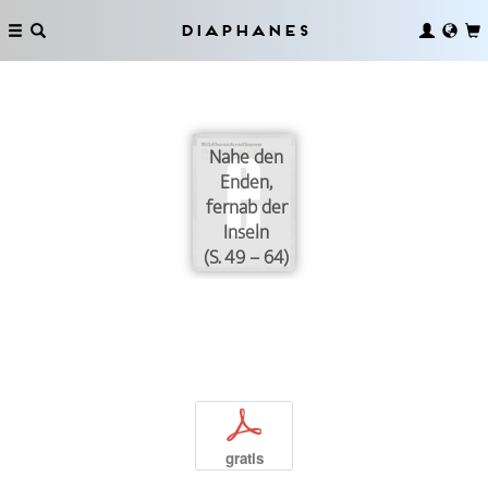
Diaphanes
Nahe den
Enden,
fernab der
Inseln
(S. 49 – 64)
p
gratis