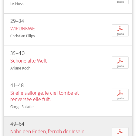
gratis
I.V. Nuss
29–34
WIPUNKWE
p
gratis
Christian Filips
35–40
Schöne alte Welt
p
gratis
Ariane Koch
41–48
Si elle s’allonge, le ciel tombe et
p
renversée elle fuit.
gratis
Gorge Bataille
49–64
Nahe den Enden, fernab der Inseln
p