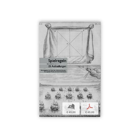
b
p
€ 45,00
€ 45,00