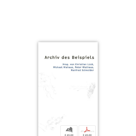
b
p
€ 45,00
€ 45,00