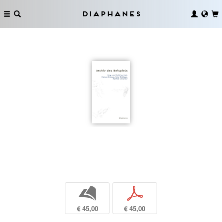
Diaphanes
b
p
€ 45,00
€ 45,00