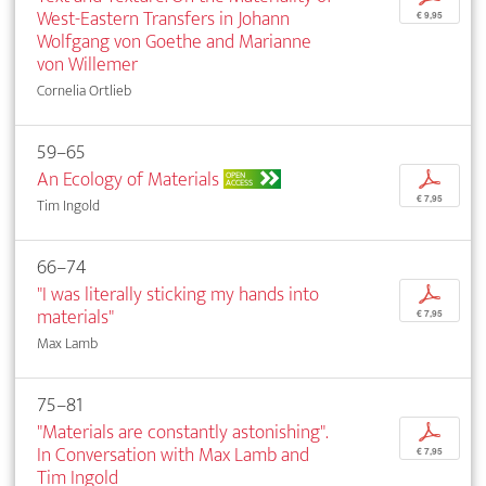
West-Eastern Transfers in Johann
€ 9,95
Wolfgang von Goethe and Marianne
von Willemer
Cornelia Ortlieb
59–65
An Ecology of Materials
p
OPEN
ACCESS
€ 7,95
Tim Ingold
66–74
"I was literally sticking my hands into
p
materials"
€ 7,95
Max Lamb
75–81
"Materials are constantly astonishing".
p
In Conversation with Max Lamb and
€ 7,95
Tim Ingold