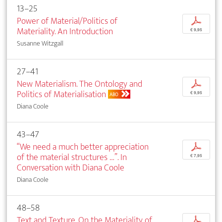
13–25
Power of Material/Politics of
p
Materiality. An Introduction
€ 9,95
Susanne Witzgall
27–41
New Materialism. The Ontology and
p
Politics of Materialisation
€ 9,95
ABO
Diana Coole
43–47
“We need a much better appreciation
p
of the material structures …”. In
€ 7,95
Conversation with Diana Coole
Diana Coole
48–58
Text and Texture. On the Materiality of
p