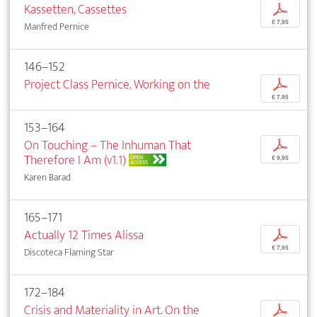
Kassetten, Cassettes
p
€ 7,95
Manfred Pernice
146–152
Project Class Pernice. Working on the
p
€ 7,95
153–164
On Touching – The Inhuman That
p
Therefore I Am (v1.1)
OPEN
€ 9,95
ACCESS
Karen Barad
165–171
Actually 12 Times Alissa
p
€ 7,95
Discoteca Flaming Star
172–184
Crisis and Materiality in Art. On the
p