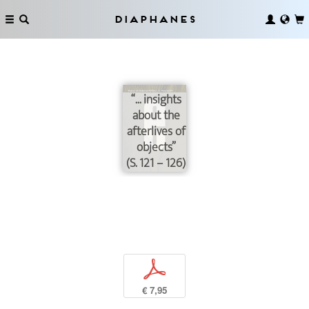
Diaphanes
“... insights
about the
afterlives of
objects”
(S. 121 – 126)
p
€ 7,95