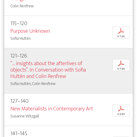
Colin Renfrew
115–120
Purpose Unknown
p
€ 7,95
Sofia Hultén
121–126
“... insights about the afterlives of
p
objects”. In Conversation with Sofia
€ 7,95
Hultén and Colin Renfrew
Sofia Hultén, Colin Renfrew
127–140
New Materialists in Contemporary Art
p
€ 9,95
Susanne Witzgall
141–145