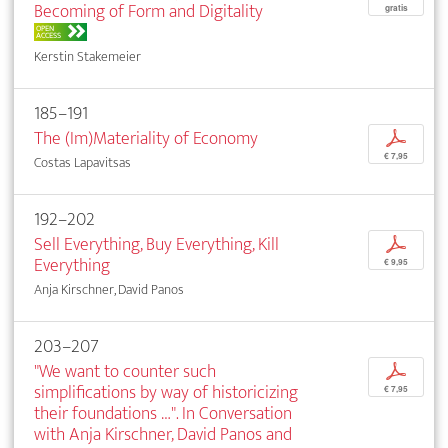
Becoming of Form and Digitality
gratis
OPEN
ACCESS
Kerstin Stakemeier
185–191
The (Im)Materiality of Economy
p
€ 7,95
Costas Lapavitsas
192–202
Sell Everything, Buy Everything, Kill
p
Everything
€ 9,95
Anja Kirschner, David Panos
203–207
"We want to counter such
p
simplifications by way of historicizing
€ 7,95
their foundations …". In Conversation
with Anja Kirschner, David Panos and