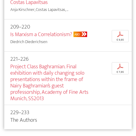
Costas Lapavitsas
Anja Kirschner, Costas Lapavitsas, ...
209–220
Is Marxism a Correlationism?
p
ABO
€ 9,95
Diedrich Diederichsen
221–226
Project Class Baghramian. Final
p
exhibition with daily changing solo
€ 7,95
presentations within the frame of
Nairy Baghramian’s guest
professorship, Academy of Fine Arts
Munich, SS2013
229–233
The Authors