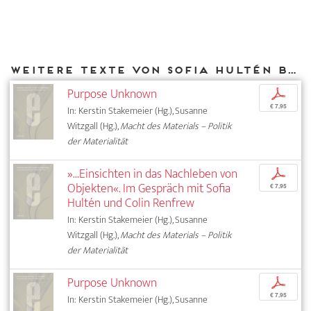
Weitere Texte von Sofia Hultén bei DIAPHANES
Purpose Unknown
p
€ 7,95
In: Kerstin Stakemeier (Hg.), Susanne
Witzgall (Hg.),
Macht des Materials – Politik
der Materialität
»...Einsichten in das Nachleben von
p
Objekten«. Im Gespräch mit Sofia
€ 7,95
Hultén und Colin Renfrew
In: Kerstin Stakemeier (Hg.), Susanne
Witzgall (Hg.),
Macht des Materials – Politik
der Materialität
Purpose Unknown
p
€ 7,95
In: Kerstin Stakemeier (Hg.), Susanne