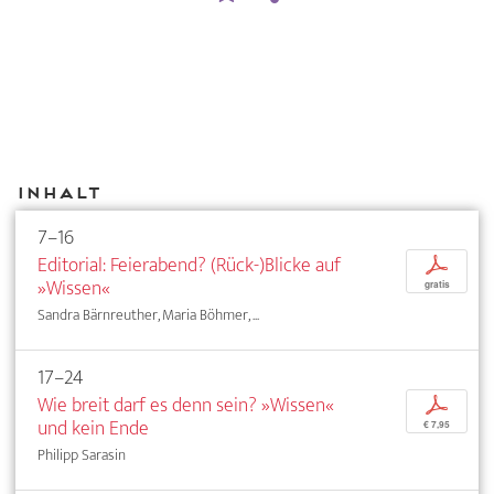
Inhalt
7–16
Editorial: Feierabend? (Rück-)Blicke auf
p
»Wissen«
gratis
Sandra Bärnreuther, Maria Böhmer, ...
17–24
Wie breit darf es denn sein? »Wissen«
p
und kein Ende
€ 7,95
Philipp Sarasin