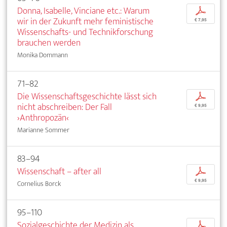
Donna, Isabelle, Vinciane etc.: Warum
p
wir in der Zukunft mehr feministische
€ 7,95
Wissenschafts- und Technikforschung
brauchen werden
Monika Dommann
71–82
Die Wissenschaftsgeschichte lässt sich
p
nicht abschreiben: Der Fall
€ 9,95
›Anthropozän‹
Marianne Sommer
83–94
Wissenschaft – after all
p
€ 9,95
Cornelius Borck
95–110
Sozialgeschichte der Medizin als
p