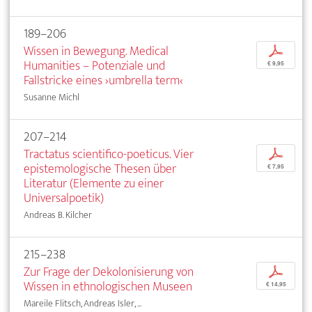
189–206
Wissen in Bewegung. Medical
p
Humanities – Potenziale und
€ 9,95
Fallstricke eines ›umbrella term‹
Susanne Michl
207–214
Tractatus scientifico-poeticus. Vier
p
epistemologische Thesen über
€ 7,95
Literatur (Elemente zu einer
Universalpoetik)
Andreas B. Kilcher
215–238
Zur Frage der Dekolonisierung von
p
Wissen in ethnologischen Museen
€ 14,95
Mareile Flitsch, Andreas Isler, ...