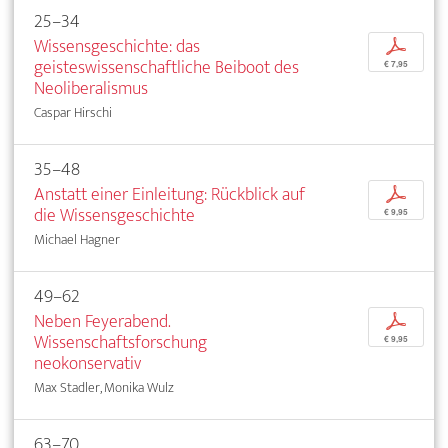
25–34
Wissensgeschichte: das
p
geisteswissenschaftliche Beiboot des
€ 7,95
Neoliberalismus
Caspar Hirschi
35–48
Anstatt einer Einleitung: Rückblick auf
p
die Wissensgeschichte
€ 9,95
Michael Hagner
49–62
Neben Feyerabend.
p
Wissenschaftsforschung
€ 9,95
neokonservativ
Max Stadler, Monika Wulz
63–70