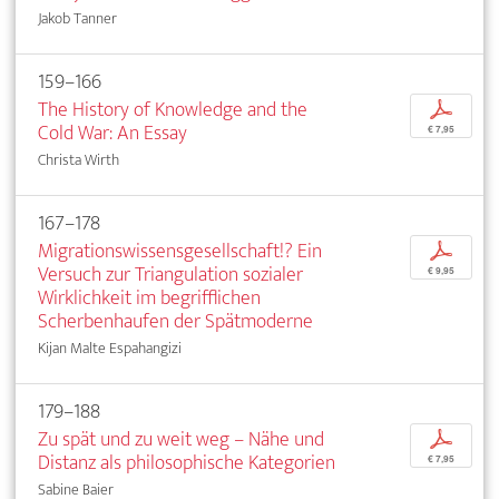
Jakob Tanner
159–166
The History of Knowledge and the
p
Cold War: An Essay
€ 7,95
Christa Wirth
167–178
Migrationswissensgesellschaft!? Ein
p
Versuch zur Triangulation sozialer
€ 9,95
Wirklichkeit im begrifflichen
Scherbenhaufen der Spätmoderne
Kijan Malte Espahangizi
179–188
Zu spät und zu weit weg – Nähe und
p
Distanz als philosophische Kategorien
€ 7,95
Sabine Baier