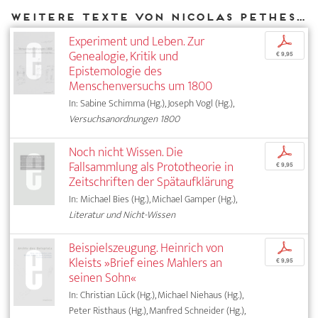
Weitere Texte von Nicolas Pethes bei DIAPHANES
Experiment und Leben. Zur
p
Genealogie, Kritik und
€ 9,95
Epistemologie des
Menschenversuchs um 1800
In: Sabine Schimma (Hg.), Joseph Vogl (Hg.),
Versuchsanordnungen 1800
Noch nicht Wissen. Die
p
Fallsammlung als Prototheorie in
€ 9,95
Zeitschriften der Spätaufklärung
In: Michael Bies (Hg.), Michael Gamper (Hg.),
Literatur und Nicht-Wissen
Beispielszeugung. Heinrich von
p
Kleists »Brief eines Mahlers an
€ 9,95
seinen Sohn«
In: Christian Lück (Hg.), Michael Niehaus (Hg.),
Peter Risthaus (Hg.), Manfred Schneider (Hg.),