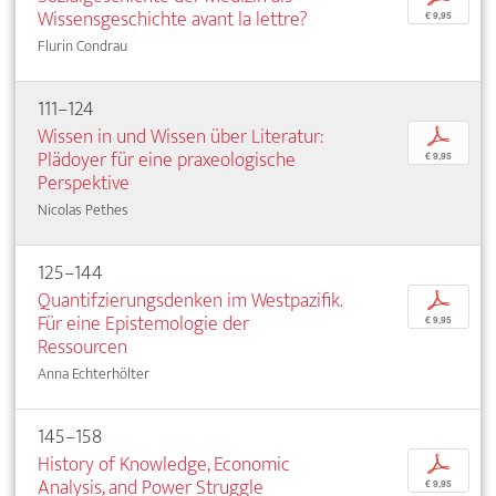
Wissensgeschichte avant la lettre?
€ 9,95
Flurin Condrau
111–124
Wissen in und Wissen über Literatur:
p
Plädoyer für eine praxeologische
€ 9,95
Perspektive
Nicolas Pethes
125–144
Quantifzierungsdenken im Westpazifik.
p
Für eine Epistemologie der
€ 9,95
Ressourcen
Anna Echterhölter
145–158
History of Knowledge, Economic
p
Analysis, and Power Struggle
€ 9,95