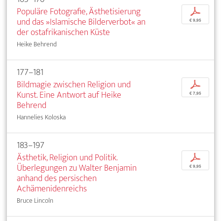
Populäre Fotografie, Ästhetisierung
p
und das »Islamische Bilderverbot« an
€ 9,95
der ostafrikanischen Küste
Heike Behrend
177–181
Bildmagie zwischen Religion und
p
Kunst. Eine Antwort auf Heike
€ 7,95
Behrend
Hannelies Koloska
183–197
Ästhetik, Religion und Politik.
p
Überlegungen zu Walter Benjamin
€ 9,95
anhand des persischen
Achämenidenreichs
Bruce Lincoln