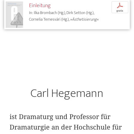
Einleitung
p
gratis
In: Ilka Brombach (Hg.), Dirk Setton (Hg.),
Cornelia Temesvári (Hg.),
»Ästhetisierung«
Carl Hegemann
ist Dramaturg und Professor für
Dramaturgie an der Hochschule für