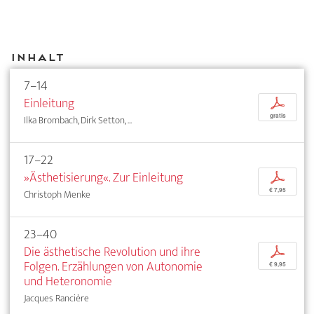
Inhalt
7–14
Einleitung
p
gratis
Ilka Brombach, Dirk Setton, ...
17–22
»Ästhetisierung«. Zur Einleitung
p
€ 7,95
Christoph Menke
23–40
Die ästhetische Revolution und ihre
p
Folgen. Erzählungen von Autonomie
€ 9,95
und Heteronomie
Jacques Rancière