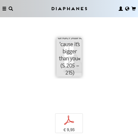
Diaphanes
»And you
don’t
understand
’cause it’s
bigger
than you«
(S. 205 –
215)
p
€ 9,95