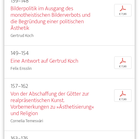
139–148
Bilderpolitik im Ausgang des
p
monotheistischen Bilderverbots und
€ 7,95
die Begründung einer politischen
Ästhetik
Gertrud Koch
149–154
Eine Antwort auf Gertrud Koch
p
€ 7,95
Felix Ensslin
157–162
Von der Abschaffung der Götter zur
p
realpräsentischen Kunst.
€ 7,95
Vorbemerkungen zu »Ästhetisierung«
und Religion
Cornelia Temesvári
163–176