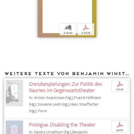
b
p
€ 35,00
€ 35,00
Weitere Texte von Benjamin Wihstutz bei DIAPHANES
Grenzbespielungen. Zur Politik des
p
Raumes im Gegenwartstheater
€ 9,95
In: Armen Avanessian (Hg.), Franck Hofmann
(Hg.), Susanne Leeb (Hg.), Hans Stauffacher
(Hg.),
Form
Prologue. Disabling the Theater
p
gratis
In: Sandra Umathum (Hg.), Benjamin