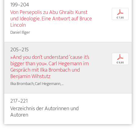
199–204
Von Persepolis zu Abu Ghraib: Kunst
p
und Ideologie. Eine Antwort auf Bruce
€ 7,95
Lincoln
Daniel Illger
205–215
»And you don’t understand ’cause it’s
p
bigger than you«. Carl Hegemann im
€ 9,95
Gespräch mit Ilka Brombach und
Benjamin Wihstutz
Ilka Brombach, Carl Hegemann, ...
217–221
Verzeichnis der Autorinnen und
Autoren