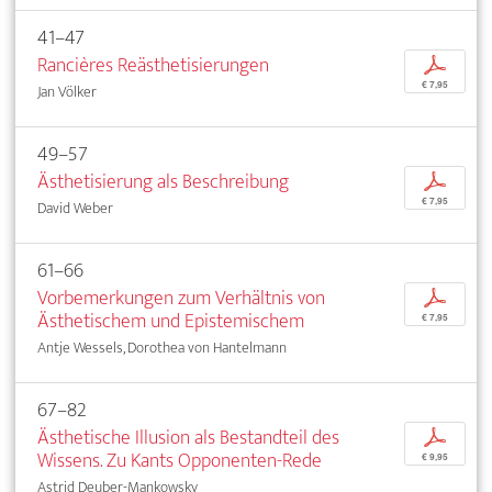
41–47
Rancières Reästhetisierungen
p
€ 7,95
Jan Völker
49–57
Ästhetisierung als Beschreibung
p
€ 7,95
David Weber
61–66
Vorbemerkungen zum Verhältnis von
p
Ästhetischem und Epistemischem
€ 7,95
Antje Wessels, Dorothea von Hantelmann
67–82
Ästhetische Illusion als Bestandteil des
p
Wissens. Zu Kants Opponenten-Rede
€ 9,95
Astrid Deuber-Mankowsky