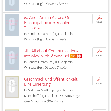
Wihstutz (Hg.),
Disabled Theater
»… And I Am an Actor«. On
p
Emancipation in »Disabled
€ 9,95
Theater«
In: Sandra Umathum (Hg.), Benjamin
Wihstutz (Hg.),
Disabled Theater
»It’s All about Communication«.
p
Interview with Jérôme Bel
€ 9,95
ABO
In: Sandra Umathum (Hg.), Benjamin
Wihstutz (Hg.),
Disabled Theater
Geschmack und Öffentlichkeit.
p
Eine Einleitung
€ 7,95
In: Matthias Grotkopp (Hg.), Hermann
Kappelhoff (Hg.), Benjamin Wihstutz (Hg.),
Geschmack und Öffentlichkeit