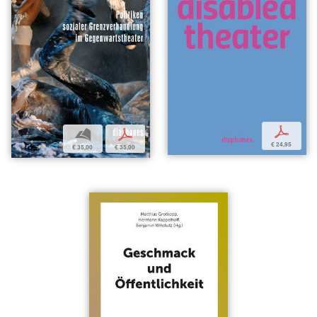
p
b
p
€ 24,95
€ 35,00
€ 35,00