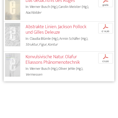
Das Gedächtnis des Auges
p
gratis
In: Werner Busch (Hg.), Carolin Meister (Hg.),
Nachbilder
Abstrakte Linien. Jackson Pollock
p
und Gilles Deleuze
€ 14,95
In: Claudia Blümle (Hg.), Armin Schäfer (Hg.),
Struktur, Figur, Kontur
Konvulsivische Natur. Olafur
p
Eliassons Phänomenotechnik
€ 9,95
In: Werner Busch (Hg.), Oliver Jehle (Hg.),
Vermessen