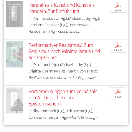
Handeln als Kunst und Kunst als
p
Handeln. Zur Einführung
gratis
In: Karin Gludovatz (Hg.), Michael Lüthy (Hg.),
Bernhard Schieder (Hg.), Dorothea von
Hantelmann (Hg.),
Kunsthandeln
Performativer Realismus?. Zum
p
Realismus nach Minimalismus und
€ 14,95
Konzeptkunst
In: Dirck Linck (Hg.), Michael Lüthy (Hg.),
Brigitte Obermayr (Hg.), Martin Vöhler (Hg.),
Realismus in den Künsten der Gegenwart
Vorbemerkungen zum Verhältnis
p
von Ästhetischem und
€ 7,95
Epistemischem
In: Ilka Brombach (Hg.), Dirk Setton (Hg.),
Cornelia Temesvári (Hg.),
»Ästhetisierung«