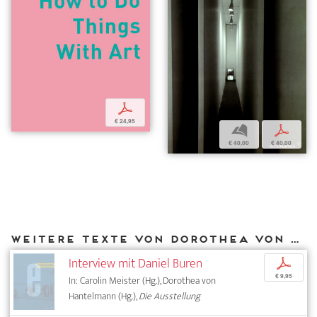
p
€ 24,95
b
p
€ 40,00
€ 40,00
Weitere Texte von Dorothea von Hantelmann bei DIAPHANES
Interview mit Daniel Buren
p
€ 9,95
In: Carolin Meister (Hg.), Dorothea von
Hantelmann (Hg.),
Die Ausstellung