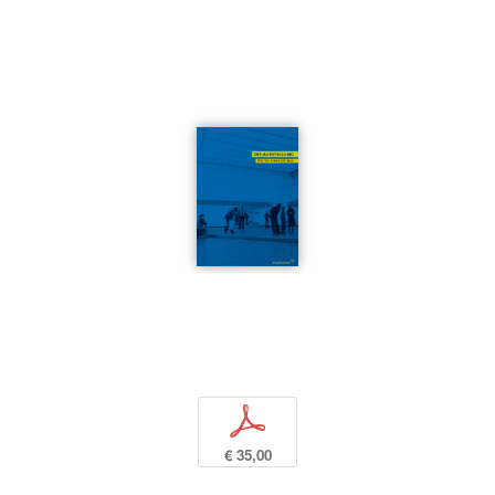
p
€ 35,00