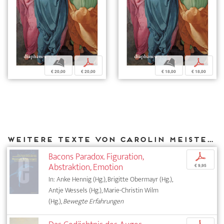
b
p
b
p
€ 20,00
€ 20,00
€ 18,00
€ 18,00
Weitere Texte von Carolin Meister bei DIAPHANES
Bacons Paradox. Figuration,
p
Abstraktion, Emotion
€ 9,95
In: Anke Hennig (Hg.), Brigitte Obermayr (Hg.),
Antje Wessels (Hg.), Marie-Christin Wilm
(Hg.),
Bewegte Erfahrungen