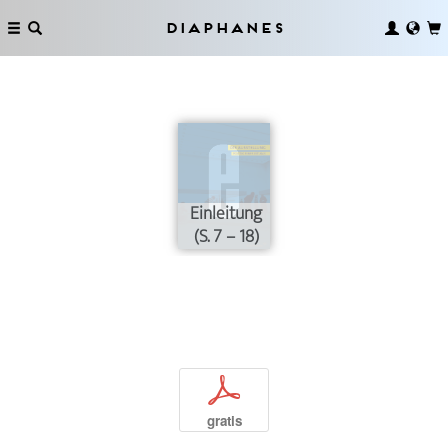
Diaphanes
Einleitung
(S. 7 – 18)
p
gratis