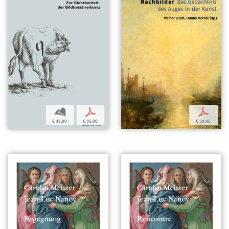
b
p
p
€ 35,00
€ 35,00
€ 39,95