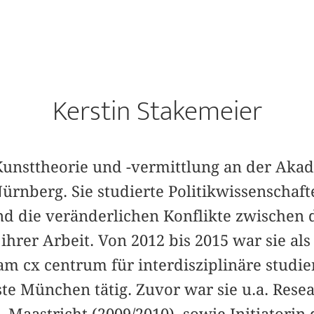
Kerstin Stakemeier
 Kunsttheorie und -vermittlung an der Aka
ürnberg. Sie studierte Politikwissenschaf
nd die veränderlichen Konflikte zwischen 
hrer Arbeit. Von 2012 bis 2015 war sie als
am cx centrum für interdisziplinäre studi
te München tätig. Zuvor war sie u.a. Resea
Maastricht (2009/2010), sowie Initiatorin 