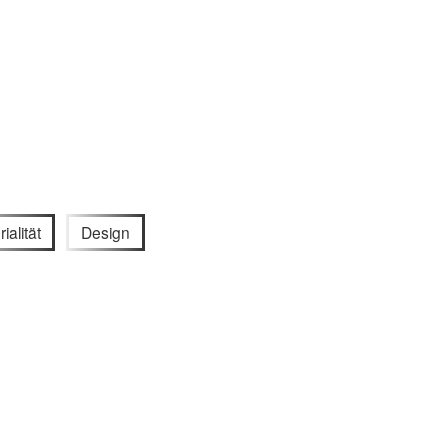
ialität
Design