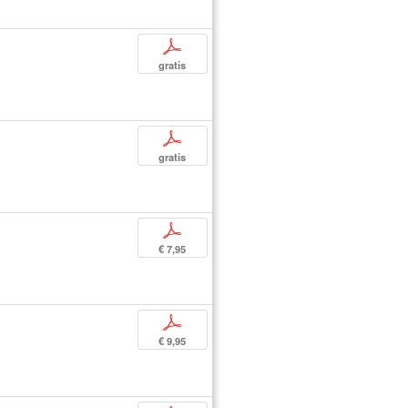
p
gratis
p
gratis
p
€ 7,95
p
€ 9,95