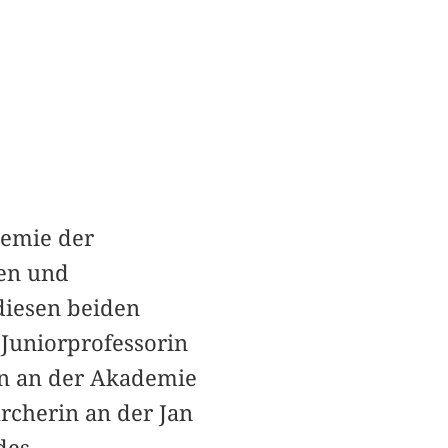
demie der
ten und
diesen beiden
 Juniorprofessorin
en an der Akademie
rcherin an der Jan
des