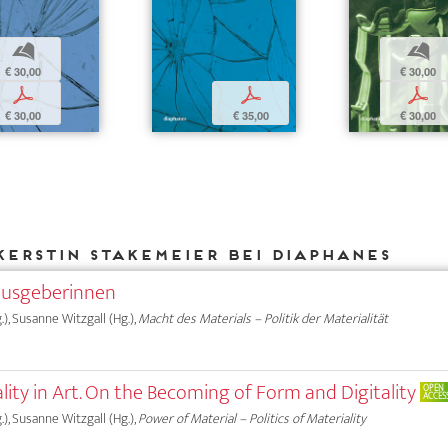
b
b
€ 30,00
€ 30,00
p
p
p
€ 30,00
€ 35,00
€ 30,00
Kerstin Stakemeier bei DIAPHANES
ausgeberinnen
.), Susanne Witzgall (Hg.),
Macht des Materials – Politik der Materialität
ality in Art. On the Becoming of Form and Digitality
OPEN
ACCES
.), Susanne Witzgall (Hg.),
Power of Material – Politics of Materiality