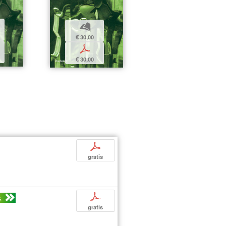
b
€ 30,00
p
€ 30,00
p
gratis
p
S
gratis