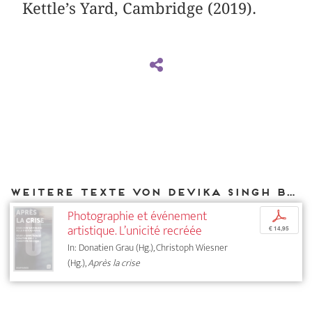
Kettle’s Yard, Cambridge (2019).
Weitere Texte von Devika Singh bei DIAPHANES
Photographie et événement
p
artistique. L’unicité recréée
€ 14,95
In: Donatien Grau (Hg.), Christoph Wiesner
(Hg.),
Après la crise