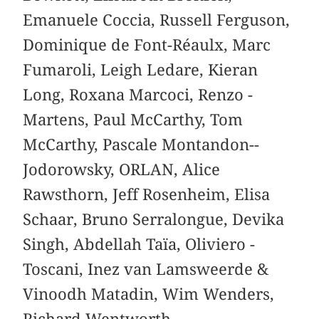
Emanuele Coccia, ­Russell ­Ferguson,
­Dominique de Font-­Réaulx, Marc
Fumaroli, Leigh Ledare, Kieran
Long, Roxana Marcoci, Renzo ­
Martens, Paul ­McCarthy, Tom
McCarthy, Pascale Montandon-­
Jodorowsky, ­ORLAN, Alice
Rawsthorn, Jeff Rosenheim, ­Elisa
Schaar, ­Bruno Serralongue, Devika
Singh, Abdellah Taïa, ­Oliviero ­
Toscani, Inez van Lamsweerde &
Vinoodh ­Matadin, Wim Wenders,
Richard Wentworth.