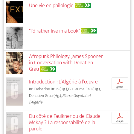
Une vie en philologie
OPEN
ACCESS
"I’d rather live in a book"
OPEN
ACCESS
Afropunk Philology. James Spooner
in Conversation with Donatien
Grau
OPEN
ACCESS
Introduction : L’Algérie à l’œuvre
p
gratis
In: Catherine Brun (Hg.), Guillaume Fau (Hg.),
Donatien Grau (Hg.),
Pierre Guyotat et
l’Algérie
Du côté de Faulkner ou de Claude
p
McKay ? La responsabilité de la
€ 9,95
parole