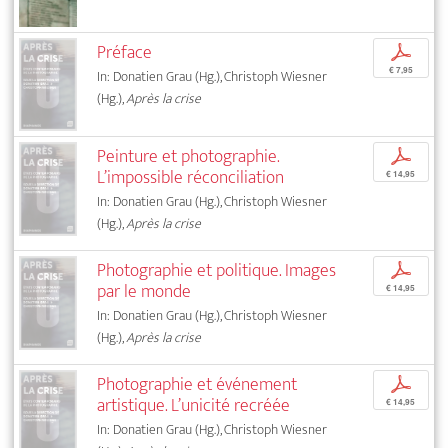
Préface
p
€ 7,95
In: Donatien Grau (Hg.), Christoph Wiesner
(Hg.),
Après la crise
Peinture et photographie.
p
L’impossible réconciliation
€ 14,95
In: Donatien Grau (Hg.), Christoph Wiesner
(Hg.),
Après la crise
Photographie et politique. Images
p
par le monde
€ 14,95
In: Donatien Grau (Hg.), Christoph Wiesner
(Hg.),
Après la crise
Photographie et événement
p
artistique. L’unicité recréée
€ 14,95
In: Donatien Grau (Hg.), Christoph Wiesner