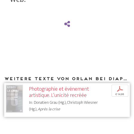
Weitere Texte von ORLAN bei DIAPHANES
Photographie et événement
p
artistique. L’unicité recréée
€ 14,95
In: Donatien Grau (Hg.), Christoph Wiesner
(Hg.),
Après la crise