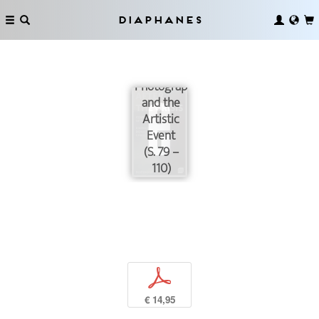
Diaphanes
Photography
and the
Artistic
Event
(S. 79 –
110)
p
€ 14,95