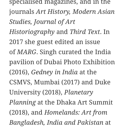
specialised magazines, and in the
journals
Art History, Modern Asian
Studies, Journal of Art
Historiography
and
Third Text
. In
2017 she guest edited an issue
of
MARG
. Singh curated the India
pavilion of Dubai Photo Exhibition
(2016),
Gedney in India
at the
CSMVS, Mumbai (2017) and Duke
University (2018),
Planetary
Planning
at the Dhaka Art Summit
(2018), and
Homelands: Art from
Bangladesh, India and Pakistan
at