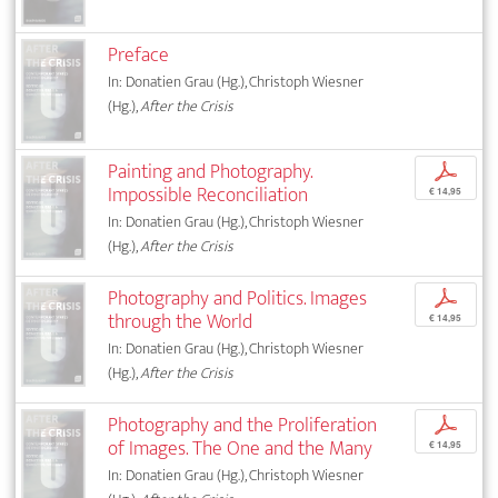
Preface
In: Donatien Grau (Hg.), Christoph Wiesner
(Hg.),
After the Crisis
Painting and Photography.
p
Impossible Reconciliation
€ 14,95
In: Donatien Grau (Hg.), Christoph Wiesner
(Hg.),
After the Crisis
Photography and Politics. Images
p
through the World
€ 14,95
In: Donatien Grau (Hg.), Christoph Wiesner
(Hg.),
After the Crisis
Photography and the Proliferation
p
of Images. The One and the Many
€ 14,95
In: Donatien Grau (Hg.), Christoph Wiesner