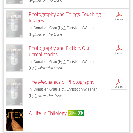
(Hg.),
After the Crisis
Photography and Things. Touching
p
Images
€ 14,95
In: Donatien Grau (Hg.), Christoph Wiesner
(Hg.),
After the Crisis
Photography and Fiction. Our
p
unreal stories
€ 14,95
In: Donatien Grau (Hg.), Christoph Wiesner
(Hg.),
After the Crisis
The Mechanics of Photography
p
€ 9,95
In: Donatien Grau (Hg.), Christoph Wiesner
(Hg.),
After the Crisis
A Life in Philology
OPEN
ACCESS