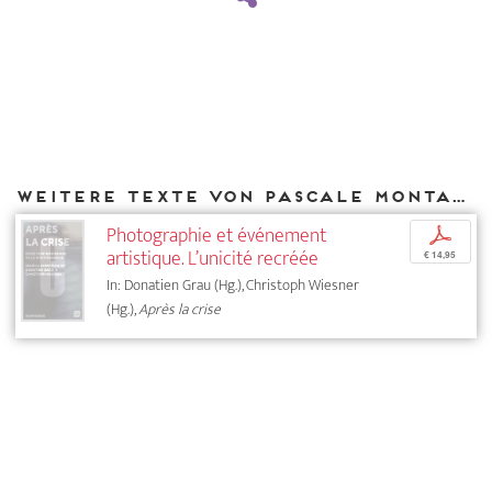
Weitere Texte von Pascale Montandon-Jodorowsky bei DIAPHANES
Photographie et événement
p
artistique. L’unicité recréée
€ 14,95
In: Donatien Grau (Hg.), Christoph Wiesner
(Hg.),
Après la crise