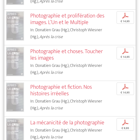
(Hg.),
Après la crise
Photographie et prolifération des
p
images. L’Un et le Multiple
€ 14,95
In: Donatien Grau (Hg.), Christoph Wiesner
(Hg.),
Après la crise
Photographie et choses. Toucher
p
les images
€ 14,95
In: Donatien Grau (Hg.), Christoph Wiesner
(Hg.),
Après la crise
Photographie et fiction. Nos
p
histoires irréelles
€ 14,95
In: Donatien Grau (Hg.), Christoph Wiesner
(Hg.),
Après la crise
La mécanicité de la photographie
p
€ 9,95
In: Donatien Grau (Hg.), Christoph Wiesner
(Hg.),
Après la crise