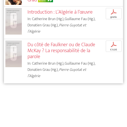
ACCESS
Introduction : L’Algérie à l’œuvre
p
gratis
In: Catherine Brun (Hg.), Guillaume Fau (Hg.),
Donatien Grau (Hg.),
Pierre Guyotat et
l’Algérie
Du côté de Faulkner ou de Claude
p
McKay ? La responsabilité de la
€ 9,95
parole
In: Catherine Brun (Hg.), Guillaume Fau (Hg.),
Donatien Grau (Hg.),
Pierre Guyotat et
l’Algérie