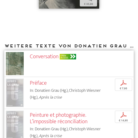
€ 35,00
Weitere Texte von Donatien Grau bei DIAPHANES
Conversation
OPEN
ACCESS
Préface
p
€ 7,95
In: Donatien Grau (Hg.), Christoph Wiesner
(Hg.),
Après la crise
Peinture et photographie.
p
L’impossible réconciliation
€ 14,95
In: Donatien Grau (Hg.), Christoph Wiesner
(Hg.),
Après la crise