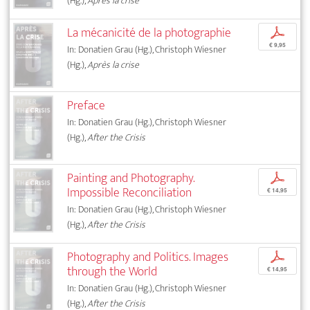
(Hg.),
Après la crise
La mécanicité de la photographie
p
€ 9,95
In: Donatien Grau (Hg.), Christoph Wiesner
(Hg.),
Après la crise
Preface
In: Donatien Grau (Hg.), Christoph Wiesner
(Hg.),
After the Crisis
Painting and Photography.
p
Impossible Reconciliation
€ 14,95
In: Donatien Grau (Hg.), Christoph Wiesner
(Hg.),
After the Crisis
Photography and Politics. Images
p
through the World
€ 14,95
In: Donatien Grau (Hg.), Christoph Wiesner
(Hg.),
After the Crisis