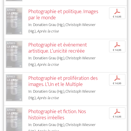
Photographie et politique. Images
p
par le monde
€ 14,95
In: Donatien Grau (Hg.), Christoph Wiesner
(Hg.),
Après la crise
Photographie et événement
p
artistique. L’unicité recréée
€ 14,95
In: Donatien Grau (Hg.), Christoph Wiesner
(Hg.),
Après la crise
Photographie et prolifération des
p
images. L’Un et le Multiple
€ 14,95
In: Donatien Grau (Hg.), Christoph Wiesner
(Hg.),
Après la crise
Photographie et fiction. Nos
p
histoires irréelles
€ 14,95
In: Donatien Grau (Hg.), Christoph Wiesner