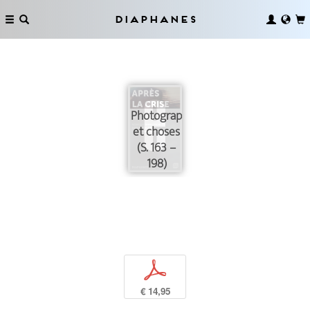
Diaphanes
Photographie
et choses
(S. 163 –
198)
p
€ 14,95