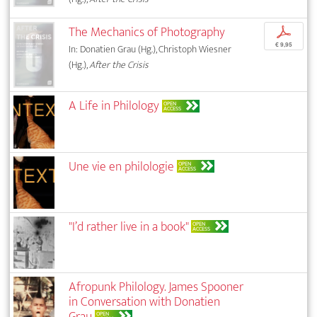
The Mechanics of Photography
p
€ 9,95
In: Donatien Grau (Hg.), Christoph Wiesner
(Hg.),
After the Crisis
A Life in Philology
OPEN
ACCESS
Une vie en philologie
OPEN
ACCESS
"I’d rather live in a book"
OPEN
ACCESS
Afropunk Philology. James Spooner
in Conversation with Donatien
Grau
OPEN