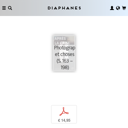
Diaphanes
Photographie
et choses
(S. 163 –
198)
p
€ 14,95