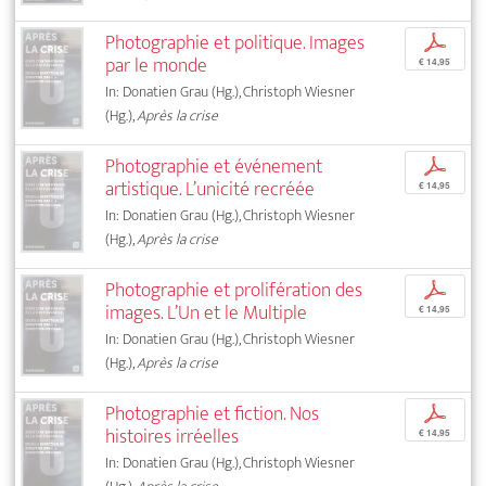
Photographie et politique. Images
p
par le monde
€ 14,95
In: Donatien Grau (Hg.), Christoph Wiesner
(Hg.),
Après la crise
Photographie et événement
p
artistique. L’unicité recréée
€ 14,95
In: Donatien Grau (Hg.), Christoph Wiesner
(Hg.),
Après la crise
Photographie et prolifération des
p
images. L’Un et le Multiple
€ 14,95
In: Donatien Grau (Hg.), Christoph Wiesner
(Hg.),
Après la crise
Photographie et fiction. Nos
p
histoires irréelles
€ 14,95
In: Donatien Grau (Hg.), Christoph Wiesner