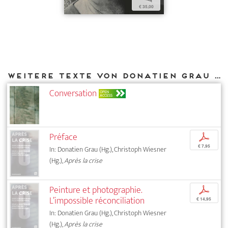
€ 35,00
Weitere Texte von Donatien Grau bei DIAPHANES
Conversation
OPEN
ACCESS
Préface
p
€ 7,95
In: Donatien Grau (Hg.), Christoph Wiesner
(Hg.),
Après la crise
Peinture et photographie.
p
L’impossible réconciliation
€ 14,95
In: Donatien Grau (Hg.), Christoph Wiesner
(Hg.),
Après la crise