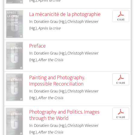
(Hg.),
Après la crise
La mécanicité de la photographie
p
€ 9,95
In: Donatien Grau (Hg.), Christoph Wiesner
(Hg.),
Après la crise
Preface
In: Donatien Grau (Hg.), Christoph Wiesner
(Hg.),
After the Crisis
Painting and Photography.
p
Impossible Reconciliation
€ 14,95
In: Donatien Grau (Hg.), Christoph Wiesner
(Hg.),
After the Crisis
Photography and Politics. Images
p
through the World
€ 14,95
In: Donatien Grau (Hg.), Christoph Wiesner
(Hg.),
After the Crisis