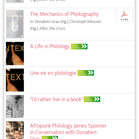
The Mechanics of Photography
p
€ 9,95
In: Donatien Grau (Hg.), Christoph Wiesner
(Hg.),
After the Crisis
A Life in Philology
OPEN
ACCESS
Une vie en philologie
OPEN
ACCESS
"I’d rather live in a book"
OPEN
ACCESS
Afropunk Philology. James Spooner
in Conversation with Donatien
Grau
OPEN