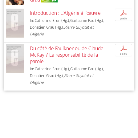
ACCESS
Introduction : L’Algérie à l’œuvre
p
gratis
In: Catherine Brun (Hg.), Guillaume Fau (Hg.),
Donatien Grau (Hg.),
Pierre Guyotat et
l’Algérie
Du côté de Faulkner ou de Claude
p
McKay ? La responsabilité de la
€ 9,95
parole
In: Catherine Brun (Hg.), Guillaume Fau (Hg.),
Donatien Grau (Hg.),
Pierre Guyotat et
l’Algérie