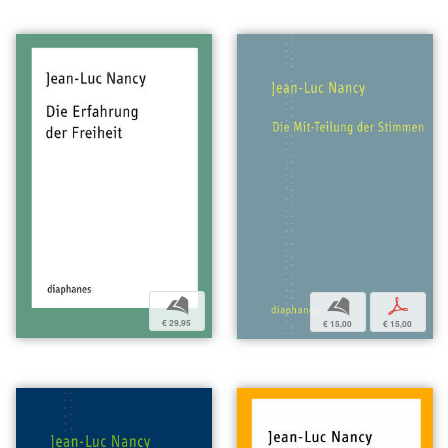
b
b
p
€ 29,95
€ 15,00
€ 15,00