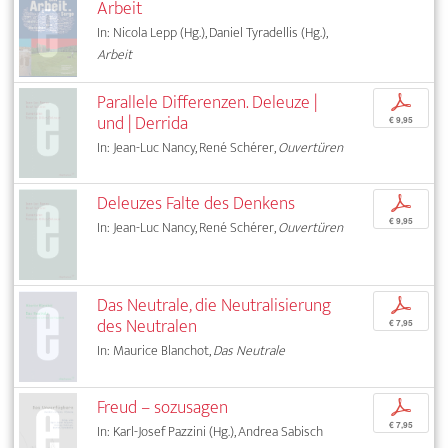
Arbeit
In: Nicola Lepp (Hg.), Daniel Tyradellis (Hg.),
Arbeit
Parallele Differenzen. Deleuze |
p
und | Derrida
€ 9,95
In: Jean-Luc Nancy, René Schérer,
Ouvertüren
Deleuzes Falte des Denkens
p
€ 9,95
In: Jean-Luc Nancy, René Schérer,
Ouvertüren
Das Neutrale, die Neutralisierung
p
des Neutralen
€ 7,95
In: Maurice Blanchot,
Das Neutrale
Freud – sozusagen
p
€ 7,95
In: Karl-Josef Pazzini (Hg.), Andrea Sabisch