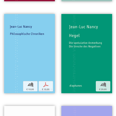
b
p
b
€ 10,00
€ 10,00
€ 29,95