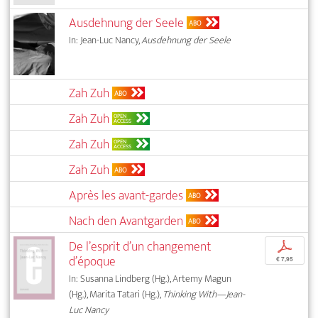
Ausdehnung der Seele
ABO
In: Jean-Luc Nancy,
Ausdehnung der Seele
Zah Zuh
ABO
Zah Zuh
OPEN
ACCESS
Zah Zuh
OPEN
ACCESS
Zah Zuh
ABO
Après les avant-gardes
ABO
Nach den Avantgarden
ABO
De l’esprit d’un changement
p
d’époque
€ 7,95
In: Susanna Lindberg (Hg.), Artemy Magun
(Hg.), Marita Tatari (Hg.),
Thinking With—Jean-
Luc Nancy