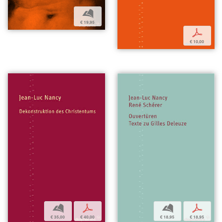
b
€ 19,95
p
€ 10,00
b
p
b
p
€ 18,95
€ 18,95
€ 35,00
€ 40,00