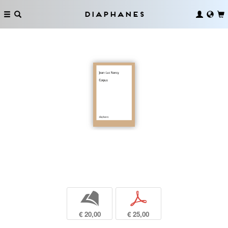
Diaphanes
b
p
€ 20,00
€ 25,00