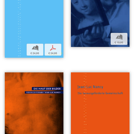
b
€ 19,95
b
p
€ 24,95
€ 24,95