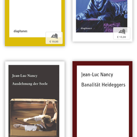
b
b
€ 15,00
€ 19,95