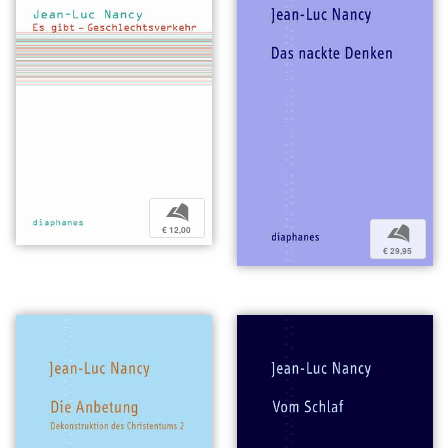
b
b
€ 12,00
€ 29,95