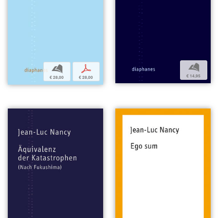
b
b
p
€ 14,95
€ 28,00
€ 28,00