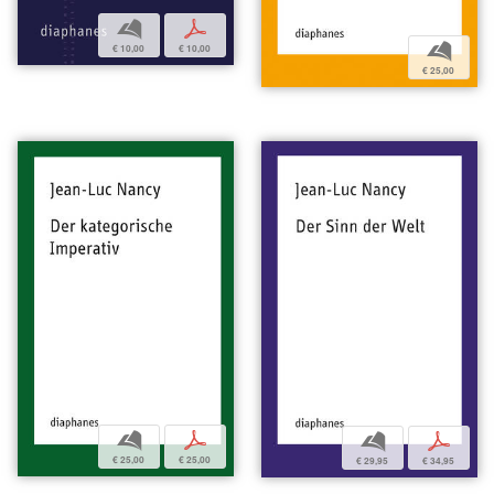
b
p
b
€ 10,00
€ 10,00
€ 25,00
b
p
b
p
€ 25,00
€ 25,00
€ 29,95
€ 34,95