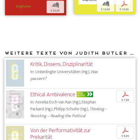
b
p
b
€ 12,00
€ 12,00
€ 24,95
Weitere Texte von Judith Butler bei DIAPHANES
Kritik, Dissens, Disziplinarität
In: Unbedingte Universitäten (Hg.),
Was
passiert?
Ethical Ambivalence
p
OPEN
ACCESS
€ 7,95
In: Anneka Esch-van Kan (Hg.), Stephan
Packard (Hg.), Philipp Schulte (Hg.),
Thinking –
Resisting – Reading the Political
Von der Performativität zur
p
Prekarität
€ 9,95