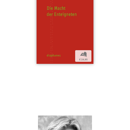
b
€ 24,95