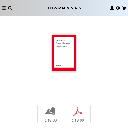
Diaphanes
b
p
€ 18,00
€ 18,00