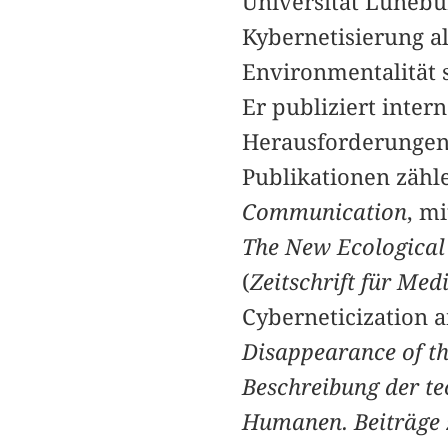
Universität Lünebur
Kybernetisierung al
Environmentalität 
Er publiziert inter
Herausforderungen 
Publikationen zähle
Communication
, m
The New Ecologica
(
Zeitschrift für Me
Cyberneticization 
Disappearance of th
Beschreibung der t
Humanen. Beiträge 