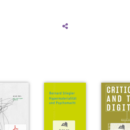
b
b
p