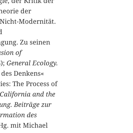
ie, der Kritik der
heorie der
 Nicht-Modernität.
d
gung. Zu seinen
sion of
);
General Ecology.
g des Denkens«
ies: The Process of
California and the
ung. Beiträge zur
ormation des
 Hg. mit Michael