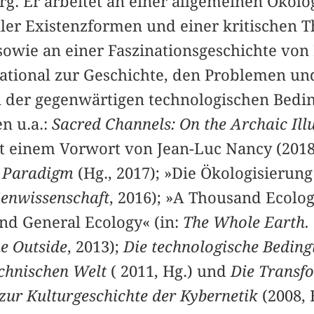
g. Er arbeitet an einer allgemeinen Ökolog
ler Existenzformen und einer kritischen T
sowie an einer Faszinationsgeschichte von
national zur Geschichte, den Problemen un
der gegenwärtigen technologischen Bedin
n u.a.:
Sacred Channels: On the Archaic Illu
it einem Vorwort von Jean-Luc Nancy (2018
l Paradigm
(Hg., 2017); »Die Ökologisierun
dienwissenschaft
, 2016); »A Thousand Ecolog
and General Ecology« (in:
The Whole Earth. 
e Outside
, 2013);
Die technologische Beding
echnischen Welt
( 2011, Hg.) und
Die Transf
zur Kulturgeschichte der Kybernetik
(2008,