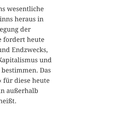
ns wesentliche
inns heraus in
ewegung der
e fordert heute
 und Endzwecks,
Kapitalismus und
zu bestimmen. Das
 für diese heute
nn außerhalb
heißt.