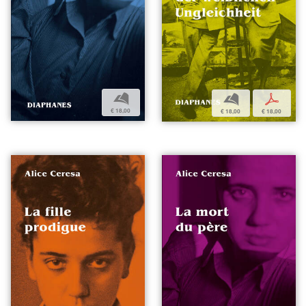
b
b
p
€ 18,00
€ 18,00
€ 18,00