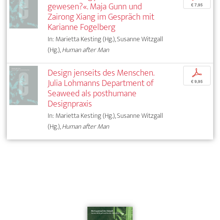
gewesen?«. Maja Gunn und
€ 7,95
Zairong Xiang im Gespräch mit
Karianne Fogelberg
In: Marietta Kesting (Hg.), Susanne Witzgall
(Hg.),
Human after Man
Design jenseits des Menschen.
p
Julia Lohmanns Department of
€ 9,95
Seaweed als posthumane
Designpraxis
In: Marietta Kesting (Hg.), Susanne Witzgall
(Hg.),
Human after Man