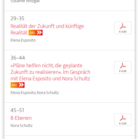
Susanne Witzgall
29–35
Realität der Zukunft und künftige
p
Realität
€ 4,95
ABO
Elena Esposito
36–44
»Pläne helfen nicht, die geplante
p
Zukunft zu realisieren«. Im Gespräch
€ 4,95
mit Elena Esposito und Nora Schultz
ABO
Elena Esposito, Nora Schultz
45–51
B-Ebenen
p
€ 4,95
Nora Schultz