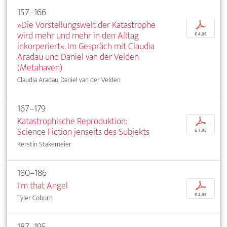
157–166
»Die Vorstellungswelt der Katastrophe
p
wird mehr und mehr in den Alltag
€ 4,95
inkorperiert«. Im Gespräch mit Claudia
Aradau und Daniel van der Velden
(Metahaven)
Claudia Aradau, Daniel van der Velden
167–179
Katastrophische Reproduktion:
p
Science Fiction jenseits des Subjekts
€ 7,95
Kerstin Stakemeier
180–186
I'm that Angel
p
€ 4,95
Tyler Coburn
187–195