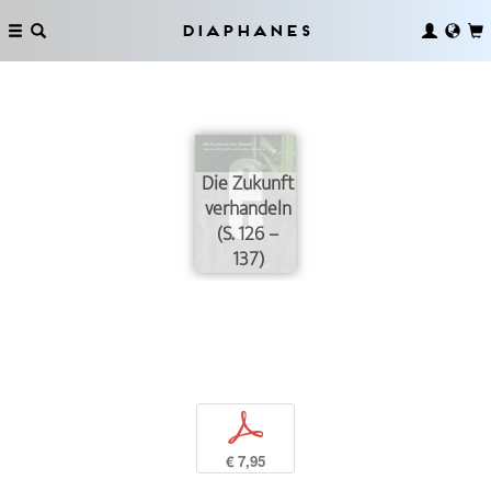
Diaphanes
Die Zukunft
verhandeln
(S. 126 –
137)
p
€ 7,95