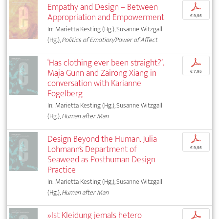
Empathy and Design – Between
p
Appropriation and Empowerment
€ 9,95
In: Marietta Kesting (Hg.), Susanne Witzgall
(Hg.),
Politics of Emotion/Power of Affect
‘Has clothing ever been straight?’.
p
Maja Gunn and Zairong Xiang in
€ 7,95
conversation with Karianne
Fogelberg
In: Marietta Kesting (Hg.), Susanne Witzgall
(Hg.),
Human after Man
Design Beyond the Human. Julia
p
Lohmann’s Department of
€ 9,95
Seaweed as Posthuman Design
Practice
In: Marietta Kesting (Hg.), Susanne Witzgall
(Hg.),
Human after Man
»Ist Kleidung jemals hetero
p