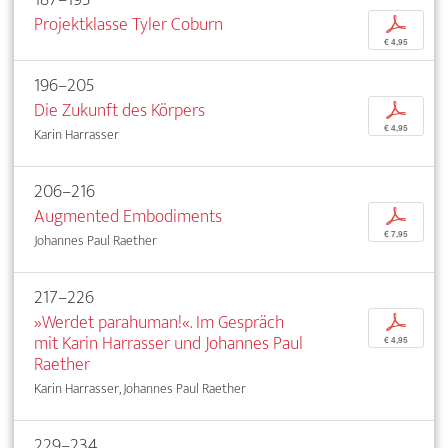
Projektklasse Tyler Coburn
p
€ 4,95
196–205
Die Zukunft des Körpers
p
€ 4,95
Karin Harrasser
206–216
Augmented Embodiments
p
€ 7,95
Johannes Paul Raether
217–226
»Werdet parahuman!«. Im Gespräch
p
mit Karin Harrasser und Johannes Paul
€ 4,95
Raether
Karin Harrasser, Johannes Paul Raether
229–234