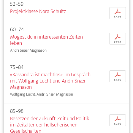
52–59
Projektklasse Nora Schultz
p
€ 4,95
60–74
Mögest du in interessanten Zeiten
p
leben
€ 7,95
Andri Snær Magnason
75–84
»Kassandra ist machtlos«. Im Gespräch
p
mit Wolfgang Lucht und Andri Snær
€ 4,95
Magnason
Wolfgang Lucht, Andri Snær Magnason
85–98
Besetzen der Zukunft. Zeit und Politik
p
im Zeitalter der hellseherischen
€ 7,95
Gesellschaften