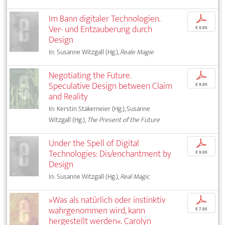
Im Bann digitaler Technologien.
p
Ver- und Entzauberung durch
€ 9,95
Design
In: Susanne Witzgall (Hg.),
Reale Magie
Negotiating the Future.
p
Speculative Design between Claim
€ 9,95
and Reality
In: Kerstin Stakemeier (Hg.), Susanne
Witzgall (Hg.),
The Present of the Future
Under the Spell of Digital
p
Technologies: Dis/enchantment by
€ 9,95
Design
In: Susanne Witzgall (Hg.),
Real Magic
»Was als natürlich oder instinktiv
p
wahrgenommen wird, kann
€ 7,95
hergestellt werden«. Carolyn