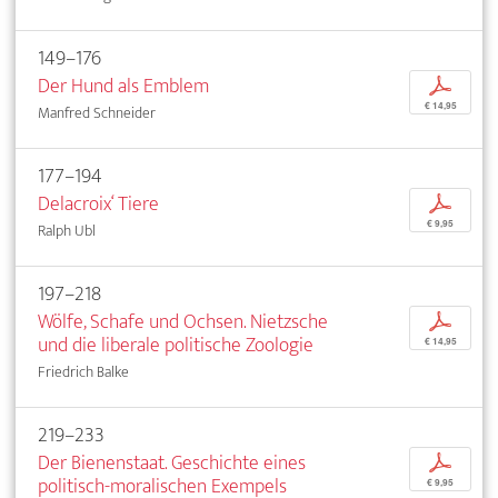
149–176
Der Hund als Emblem
p
€ 14,95
Manfred Schneider
177–194
Delacroix‘ Tiere
p
€ 9,95
Ralph Ubl
197–218
Wölfe, Schafe und Ochsen. Nietzsche
p
und die liberale politische Zoologie
€ 14,95
Friedrich Balke
219–233
Der Bienenstaat. Geschichte eines
p
politisch-moralischen Exempels
€ 9,95