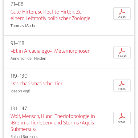
71–88
Gute Hirten, schlechte Hirten. Zu
p
einem Leitmotiv politischer Zoologie
€ 9,95
Thomas Macho
91–118
»Et in Arcadia ego«. Metamorphosen
p
€ 14,95
Anne von der Heiden
119–130
Das charismatische Tier
p
€ 9,95
Joseph Vogl
131–147
Wolf, Mensch, Hund. Theriotopologie in
p
›Brehms Tierleben‹ und Storms ›Aquis
€ 9,95
Submersus‹
Roland Borgards