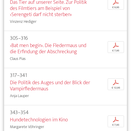
Das Tier auf unserer Seite. Zur Politik
p
des Filmtiers am Beispiel von
€ 9,95
›Serengeti darf nicht sterben‹
Vinzenz Hediger
305–316
›Bat men begin‹. Die Fledermaus und
p
die Erfindung der Abschreckung
€ 7,95
Claus Pias
317–341
Die Politik des Auges und der Blick der
p
Vampirfledermaus
€ 12,95
Anja Lauper
343–354
Hundetechnologien im Kino
p
€ 7,95
Margarete Vöhringer