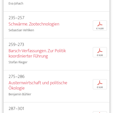
Eva Johach
235–257
Schwärme. Zootechnologien
p
€ 14,95
Sebastian Vehlken
259–273
Barsch-Verfassungen. Zur Politik
p
koordinierter Führung
€ 9,95
Stefan Rieger
275–286
Austernwirtschaft und politische
p
Ökologie
€ 9,95
Benjamin Bühler
287–301