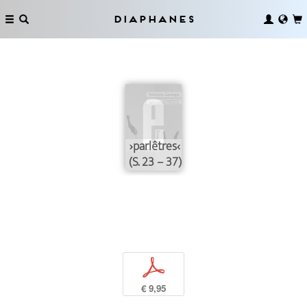
Diaphanes
›parlêtres‹
(S. 23 – 37)
p
€ 9,95