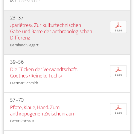
Marianne Schuller
23–37
›parlêtres‹. Zur kulturtechnischen
p
Gabe und Barre der anthropologischen
€ 9,95
Differenz
Bernhard Siegert
39–56
Die Tücken der Verwandtschaft.
p
Goethes ›Reineke Fuchs‹
€ 9,95
Dietmar Schmidt
57–70
Pfote, Klaue, Hand. Zum
p
anthropogenen Zwischenraum
€ 9,95
Peter Risthaus