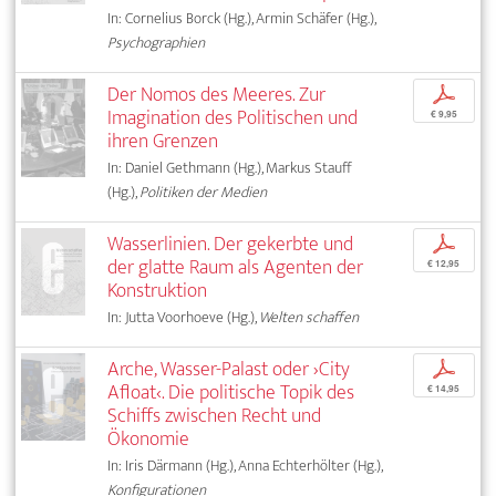
In: Cornelius Borck (Hg.), Armin Schäfer (Hg.),
Psychographien
Der Nomos des Meeres. Zur
p
Imagination des Politischen und
€ 9,95
ihren Grenzen
In: Daniel Gethmann (Hg.), Markus Stauff
(Hg.),
Politiken der Medien
Wasserlinien. Der gekerbte und
p
der glatte Raum als Agenten der
€ 12,95
Konstruktion
In: Jutta Voorhoeve (Hg.),
Welten schaffen
Arche, Wasser-Palast oder ›City
p
Afloat‹. Die politische Topik des
€ 14,95
Schiffs zwischen Recht und
Ökonomie
In: Iris Därmann (Hg.), Anna Echterhölter (Hg.),
Konfigurationen