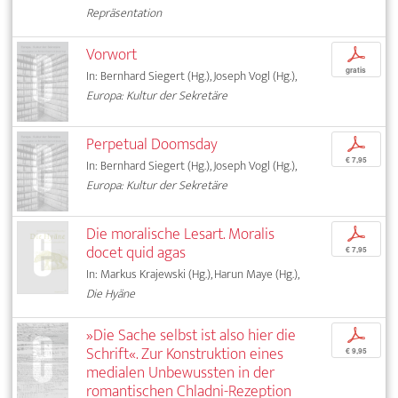
Repräsentation
Vorwort
p
gratis
In: Bernhard Siegert (Hg.), Joseph Vogl (Hg.),
Europa: Kultur der Sekretäre
Perpetual Doomsday
p
€ 7,95
In: Bernhard Siegert (Hg.), Joseph Vogl (Hg.),
Europa: Kultur der Sekretäre
Die moralische Lesart. Moralis
p
docet quid agas
€ 7,95
In: Markus Krajewski (Hg.), Harun Maye (Hg.),
Die Hyäne
»Die Sache selbst ist also hier die
p
Schrift«. Zur Konstruktion eines
€ 9,95
medialen Unbewussten in der
romantischen Chladni-Rezeption