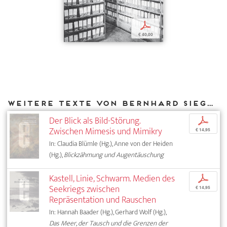
p
€ 40,00
Weitere Texte von Bernhard Siegert bei DIAPHANES
Der Blick als Bild-Störung.
p
Zwischen Mimesis und Mimikry
€ 14,95
In: Claudia Blümle (Hg.), Anne von der Heiden
(Hg.),
Blickzähmung und Augentäuschung
Kastell, Linie, Schwarm. Medien des
p
Seekriegs zwischen
€ 14,95
Repräsentation und Rauschen
In: Hannah Baader (Hg.), Gerhard Wolf (Hg.),
Das Meer, der Tausch und die Grenzen der