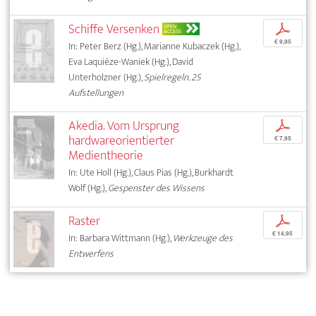
Schiffe Versenken
p
OPEN
ACCESS
€ 9,95
In: Peter Berz (Hg.), Marianne Kubaczek (Hg.),
Eva Laquièze-Waniek (Hg.), David
Unterholzner (Hg.),
Spielregeln. 25
Aufstellungen
Akedia. Vom Ursprung
p
hardwareorientierter
€ 7,95
Medientheorie
In: Ute Holl (Hg.), Claus Pias (Hg.), Burkhardt
Wolf (Hg.),
Gespenster des Wissens
Raster
p
€ 14,95
In: Barbara Wittmann (Hg.),
Werkzeuge des
Entwerfens