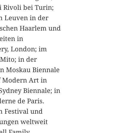
Rivoli bei Turin;
m Leuven in der
dischen Haarlem und
eiten in
ery, London; im
Mito; in der
len Moskau Biennale
f Modern Art in
Sydney Biennale; in
erne de Paris.
m Festival und
lungen weltweit
ell Family