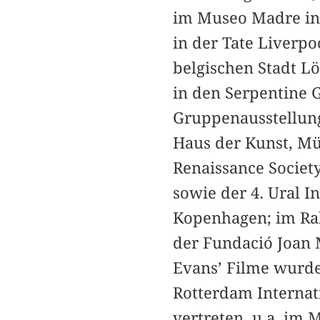
im Museo Madre in 
in der Tate Liverp
belgischen Stadt L
in den Serpentine G
Gruppenausstellung
Haus der Kunst, Mü
Renaissance Societ
sowie der 4. Ural I
Kopenhagen; im Rah
der Fundació Joan 
Evans’ Filme wurde
Rotterdam Internati
vertreten, u.a. im