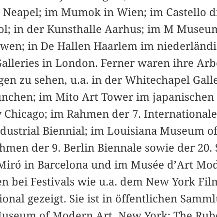
Neapel; im Mumok in Wien; im Castello di 
ool; in der Kunsthalle Aarhus; im M Museu
öwen; in De Hallen Haarlem im niederlän
alleries in London. Ferner waren ihre Arb
en zu sehen, u.a. in der Whitechapel Gall
nchen; im Mito Art Tower im japanischen 
y Chicago; im Rahmen der 7. Internationa
ndustrial Biennial; im Louisiana Museum o
men der 9. Berlin Biennale sowie der 20. 
Miró in Barcelona und im Musée d’Art Mod
n bei Festivals wie u.a. dem New York Fil
onal gezeigt. Sie ist in öffentlichen Samm
 Museum of Modern Art, New York; The Rub