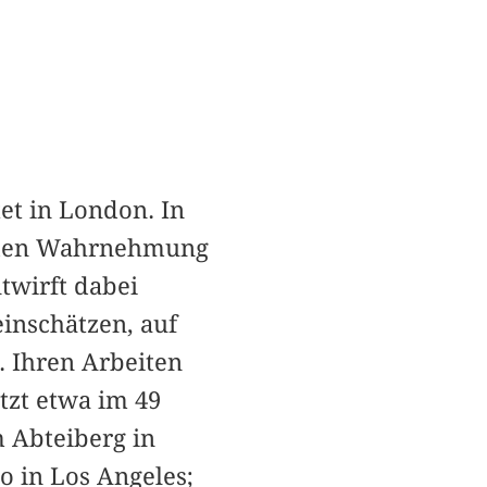
tet in London. In
ernden Wahrnehmung
twirft dabei
einschätzen, auf
. Ihren Arbeiten
tzt etwa im 49
 Abteiberg in
 in Los Angeles;