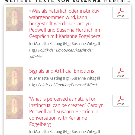
Weitere Texte von Susanna Hertrich bei DIAPHANES
»Was als natürlich oder instinktiv
p
wahrgenommen wird, kann
€ 7,95
hergestellt werden«. Carolyn
Pedwell und Susanna Hertrich im
Gespräch mit Karianne Fogelberg
In: Marietta Kesting (Hg.), Susanne Witzgall
(Hg.),
Politik der Emotionen/Macht der
Affekte
Signals and Artificial Emotions
p
€ 9,95
In: Marietta Kesting (Hg.), Susanne Witzgall
(Hg.),
Politics of Emotion/Power of Affect
‘What is perceived as natural or
p
instinctual can be created’. Carolyn
€ 7,95
Pedwell and Susanna Hertrich in
conversation with Karianne
Fogelberg
In: Marietta Kesting (Hg.), Susanne Witzgall