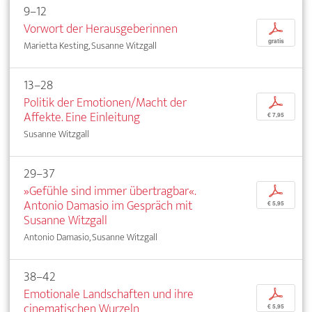
9–12
Vorwort der Herausgeberinnen
p
gratis
Marietta Kesting, Susanne Witzgall
13–28
Politik der Emotionen/Macht der
p
Affekte. Eine Einleitung
€ 7,95
Susanne Witzgall
29–37
»Gefühle sind immer übertragbar«.
p
Antonio Damasio im Gespräch mit
€ 5,95
Susanne Witzgall
Antonio Damasio, Susanne Witzgall
38–42
Emotionale Landschaften und ihre
p
cinematischen Wurzeln
€ 5,95