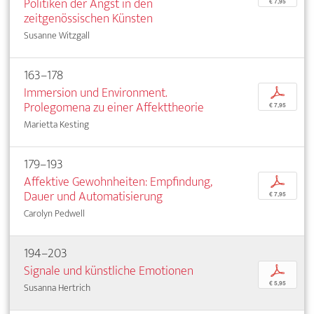
Politiken der Angst in den
€ 7,95
zeitgenössischen Künsten
Susanne Witzgall
163–178
Immersion und Environment.
p
Prolegomena zu einer Affekttheorie
€ 7,95
Marietta Kesting
179–193
Affektive Gewohnheiten: Empfindung,
p
Dauer und Automatisierung
€ 7,95
Carolyn Pedwell
194–203
Signale und künstliche Emotionen
p
€ 5,95
Susanna Hertrich