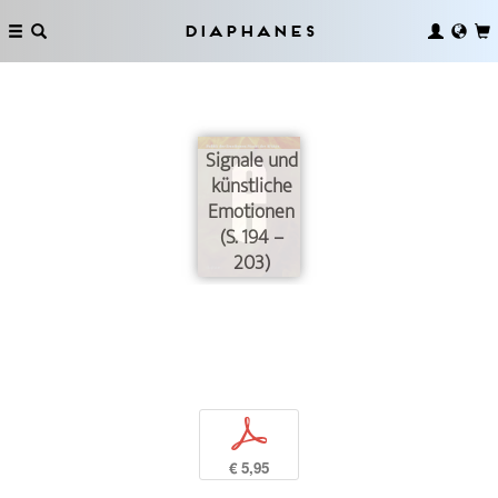
Diaphanes
Signale und
künstliche
Emotionen
(S. 194 –
203)
p
€ 5,95