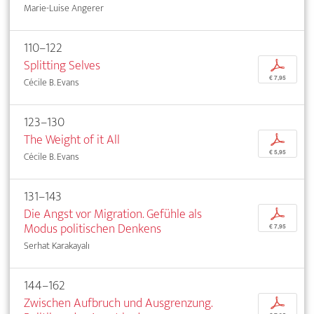
Marie-Luise Angerer
110–122
Splitting Selves
p
€ 7,95
Cécile B. Evans
123–130
The Weight of it All
p
€ 5,95
Cécile B. Evans
131–143
Die Angst vor Migration. Gefühle als
p
Modus politischen Denkens
€ 7,95
Serhat Karakayalı
144–162
Zwischen Aufbruch und Ausgrenzung.
p