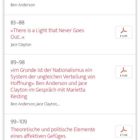
Ben Anderson
83–88
»There is a Light that Never Goes
p
Out...«
€ 5,95
Jace Clayton
89–98
»Im Grunde ist der Nationalismus ein
p
System der ungleichen Verteilung von
€ 5,95
Hoffnung«. Ben Anderson und Jace
Clayton im Gespräch mit Marietta
Kesting
Ben Anderson, Jace Clayton, ...
99–109
Theoretische und politische Elemente
p
eines affektiven Gefüges
€ 7,95