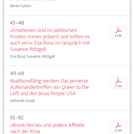
Keren Cytter
43–48
»Emotionen sind im politischen
p
Prozess immer präsent und sollten es
€ 5,95
auch sein«. Eva Illouz im Gespräch mit
Susanne Witzgall
Eva Illouz, Susanne Witzgall
49–64
Koalitionsfähig werden: Das perverse
p
Aufeinandertreffen von Queer to the
€ 7,95
Left und den Jesus People USA
Deborah Gould
65–82
»Brexit-Verrat« und andere Affekte
p
nach der Krise
€ 7,95