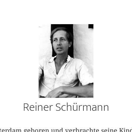
Reiner Schürmann
erdam geboren und ver­brachte seine Kind