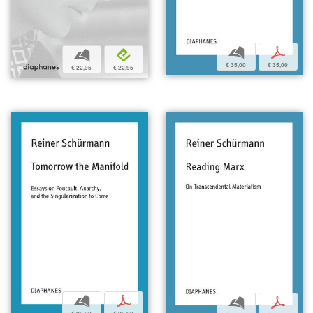
b
p
b
e
€ 35,00
€ 35,00
€ 22,95
€ 22,95
b
p
b
p