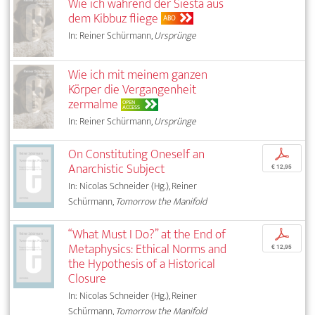
Wie ich während der Siesta aus
dem Kibbuz fliege
ABO
In: Reiner Schürmann,
Ursprünge
Wie ich mit meinem ganzen
Körper die Vergangenheit
zermalme
OPEN
ACCESS
In: Reiner Schürmann,
Ursprünge
On Constituting Oneself an
p
Anarchistic Subject
€ 12,95
In: Nicolas Schneider (Hg.), Reiner
Schürmann,
Tomorrow the Manifold
“What Must I Do?” at the End of
p
Metaphysics: Ethical Norms and
€ 12,95
the Hypothesis of a Historical
Closure
In: Nicolas Schneider (Hg.), Reiner
Schürmann,
Tomorrow the Manifold