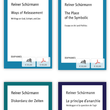
b
p
b
p
€ 55,00
€ 55,00
€ 32,00
€ 32,00