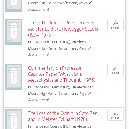
Moore (Hg.), Reiner Schürmann,
Ways of
Releasement
Three Thinkers of Releasement:
p
Meister Eckhart, Heidegger, Suzuki
€ 18,95
(1974–1975)
In: Francesco Guercio (Hg.), Ian Alexander
Moore (Hg.), Reiner Schürmann,
Ways of
Releasement
Commentary on Professor
p
Caputo’s Paper “Mysticism,
€ 7,95
Metaphysics and Thought” (1976)
In: Francesco Guercio (Hg.), Ian Alexander
Moore (Hg.), Reiner Schürmann,
Ways of
Releasement
The Loss of the Origin in Soto Zen
p
and in Meister Eckhart (1978)
€ 14,95
In: Francesco Guercio (Hg.), Ian Alexander