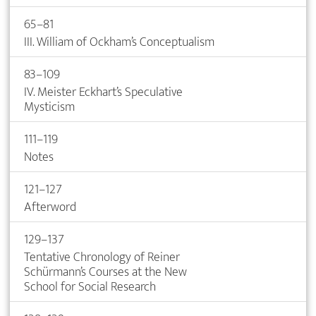
65–81
III. William of Ockham’s Conceptualism
83–109
IV. Meister Eckhart’s Speculative
Mysticism
111–119
Notes
121–127
Afterword
129–137
Tentative Chronology of Reiner
Schürmann’s Courses at the New
School for Social Research