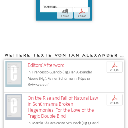
b
p
€ 55,00
€ 55,00
Weitere Texte von Ian Alexander Moore bei DIAPHANES
Editors’ Afterword
p
€ 14,95
In: Francesco Guercio (Hg.), Ian Alexander
Moore (Hg.), Reiner Schürmann,
Ways of
Releasement
On the Rise and Fall of Natural Law
p
in Schürmann’s Broken
€ 14,95
Hegemonies: For the Love of the
Tragic ­Double Bind
In: Marcia Sá Cavalcante Schuback (Hg.), David