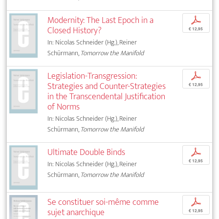
Modernity: The Last Epoch in a
p
Closed History?
€ 12,95
In: Nicolas Schneider (Hg.), Reiner
Schürmann,
Tomorrow the Manifold
Legislation-Transgression:
p
Strategies and Counter-Strategies
€ 12,95
in the Transcendental Justification
of Norms
In: Nicolas Schneider (Hg.), Reiner
Schürmann,
Tomorrow the Manifold
Ultimate Double Binds
p
€ 12,95
In: Nicolas Schneider (Hg.), Reiner
Schürmann,
Tomorrow the Manifold
Se constituer soi-même comme
p
sujet anarchique
€ 12,95