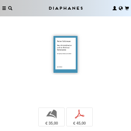
Diaphanes
b
p
€ 35,00
€ 45,00