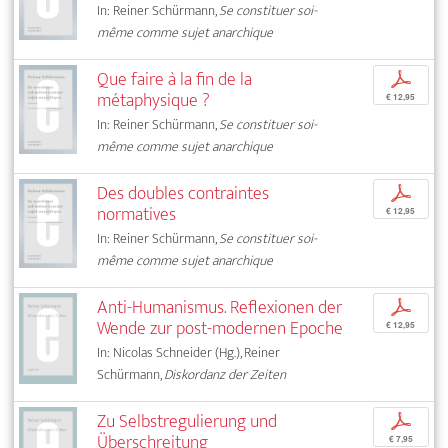
In: Reiner Schürmann,
Se constituer soi-
même comme sujet anarchique
Que faire à la fin de la
p
métaphysique ?
€ 12,95
In: Reiner Schürmann,
Se constituer soi-
même comme sujet anarchique
Des doubles contraintes
p
normatives
€ 12,95
In: Reiner Schürmann,
Se constituer soi-
même comme sujet anarchique
Anti-Humanismus. Reflexionen der
p
Wende zur post-modernen Epoche
€ 12,95
In: Nicolas Schneider (Hg.), Reiner
Schürmann,
Diskordanz der Zeiten
Zu Selbstregulierung und
p
Überschreitung
€ 7,95