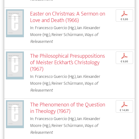
Easter on Christmas: A Sermon on
p
Love and Death (1966)
€ 5,95
In: Francesco Guercio (Hg.), Ian Alexander
Moore (Hg.), Reiner Schürmann,
Ways of
Releasement
The Philosophical Presuppositions
p
of Meister Eckhart’s Christology
€ 9,95
(1967)
In: Francesco Guercio (Hg.), Ian Alexander
Moore (Hg.), Reiner Schürmann,
Ways of
Releasement
The Phenomenon of the Question
p
in Theology (1967)
€ 14,95
In: Francesco Guercio (Hg.), Ian Alexander
Moore (Hg.), Reiner Schürmann,
Ways of
Releasement