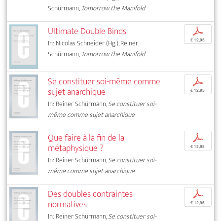
Schürmann,
Tomorrow the Manifold
Ultimate Double Binds
p
€ 12,95
In: Nicolas Schneider (Hg.), Reiner
Schürmann,
Tomorrow the Manifold
Se constituer soi-même comme
p
sujet anarchique
€ 12,95
In: Reiner Schürmann,
Se constituer soi-
même comme sujet anarchique
Que faire à la fin de la
p
métaphysique ?
€ 12,95
In: Reiner Schürmann,
Se constituer soi-
même comme sujet anarchique
Des doubles contraintes
p
normatives
€ 12,95
In: Reiner Schürmann,
Se constituer soi-