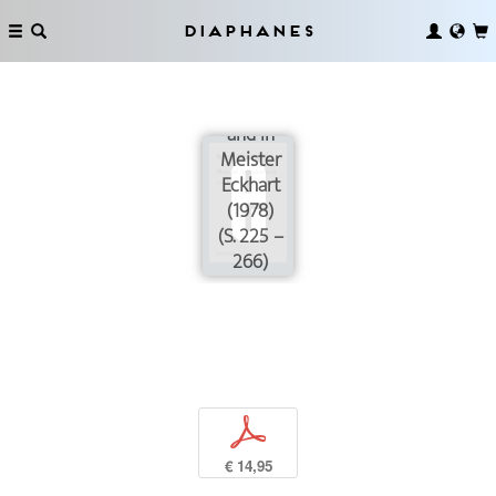
The Loss
Diaphanes
of the
Origin in
Soto Zen
and in
Meister
Eckhart
(1978)
(S. 225 –
266)
p
€ 14,95