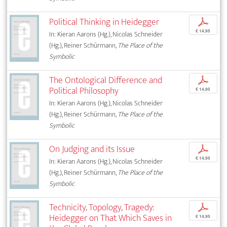
Political Thinking in Heidegger
p
€ 14,95
In: Kieran Aarons (Hg.), Nicolas Schneider
(Hg.), Reiner Schürmann,
The Place of the
Symbolic
The Ontological Difference and
p
Political Philosophy
€ 14,95
In: Kieran Aarons (Hg.), Nicolas Schneider
(Hg.), Reiner Schürmann,
The Place of the
Symbolic
On Judging and its Issue
p
€ 14,95
In: Kieran Aarons (Hg.), Nicolas Schneider
(Hg.), Reiner Schürmann,
The Place of the
Symbolic
Technicity, Topology, Tragedy:
p
Heidegger on That Which Saves in
€ 14,95