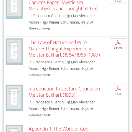
Caputo’s Paper “Mysticism,
€ 7,95
Metaphysics and Thought” (1976)
In: Francesco Guercio (Hg.), Ian Alexander
Moore (Hg.), Reiner Schürmann,
Ways of
Releasement
The Law of Nature and Pure
p
Nature: Thought-Experience in
€ 14,95
Meister Eckhart (1984/1986–1987)
In: Francesco Guercio (Hg.), Ian Alexander
Moore (Hg.), Reiner Schürmann,
Ways of
Releasement
Introduction to Lecture Course on
p
Meister Eckhart (1993)
€ 7,95
In: Francesco Guercio (Hg.), Ian Alexander
Moore (Hg.), Reiner Schürmann,
Ways of
Releasement
Appendix 1: The Word of God