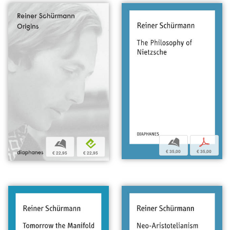
b
p
b
e
€ 35,00
€ 35,00
€ 22,95
€ 22,95