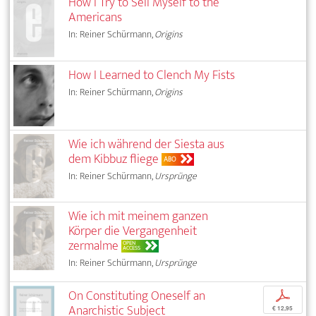
How I Try to Sell Myself to the
Americans
In: Reiner Schürmann,
Origins
How I Learned to Clench My Fists
In: Reiner Schürmann,
Origins
Wie ich während der Siesta aus
dem Kibbuz fliege
ABO
In: Reiner Schürmann,
Ursprünge
Wie ich mit meinem ganzen
Körper die Vergangenheit
zermalme
OPEN
ACCESS
In: Reiner Schürmann,
Ursprünge
On Constituting Oneself an
p
Anarchistic Subject
€ 12,95