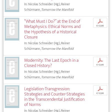
In: Nicolas Schneider (Hg.), Reiner
Schürmann,
Tomorrow the Manifold
“What Must I Do?” at the End of
p
Metaphysics: Ethical Norms and
€ 12,95
the Hypothesis of a Historical
Closure
In: Nicolas Schneider (Hg.), Reiner
Schürmann,
Tomorrow the Manifold
Modernity: The Last Epoch in a
p
Closed History?
€ 12,95
In: Nicolas Schneider (Hg.), Reiner
Schürmann,
Tomorrow the Manifold
Legislation-Transgression:
p
Strategies and Counter-Strategies
€ 12,95
in the Transcendental Justification
of Norms
In: Nicolas Schneider (Hg.), Reiner