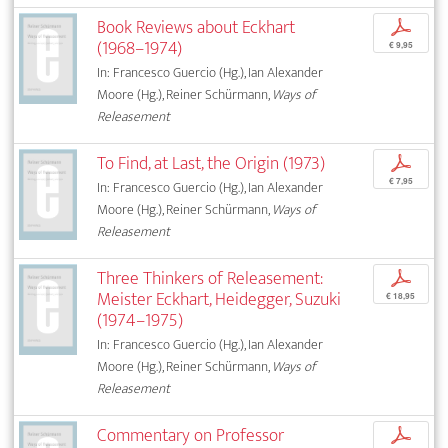
Book Reviews about Eckhart
p
(1968–1974)
€ 9,95
In: Francesco Guercio (Hg.), Ian Alexander
Moore (Hg.), Reiner Schürmann,
Ways of
Releasement
To Find, at Last, the Origin (1973)
p
€ 7,95
In: Francesco Guercio (Hg.), Ian Alexander
Moore (Hg.), Reiner Schürmann,
Ways of
Releasement
Three Thinkers of Releasement:
p
Meister Eckhart, Heidegger, Suzuki
€ 18,95
(1974–1975)
In: Francesco Guercio (Hg.), Ian Alexander
Moore (Hg.), Reiner Schürmann,
Ways of
Releasement
Commentary on Professor
p