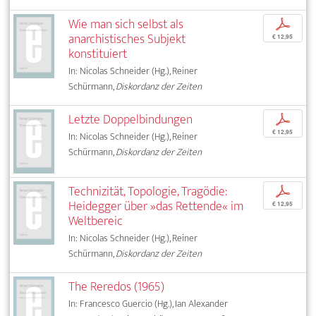
Wie man sich selbst als
p
anarchistisches Subjekt
€ 12,95
konstituiert
In: Nicolas Schneider (Hg.), Reiner
Schürmann,
Diskordanz der Zeiten
Letzte Doppelbindungen
p
€ 12,95
In: Nicolas Schneider (Hg.), Reiner
Schürmann,
Diskordanz der Zeiten
Technizität, Topologie, Tragödie:
p
Heidegger über »das Rettende« im
€ 12,95
Weltbereic
In: Nicolas Schneider (Hg.), Reiner
Schürmann,
Diskordanz der Zeiten
The Reredos (1965)
In: Francesco Guercio (Hg.), Ian Alexander