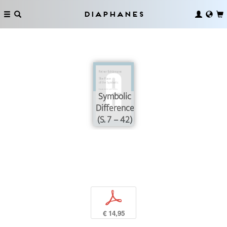
Diaphanes
Symbolic
Difference
(S. 7 – 42)
p
€ 14,95