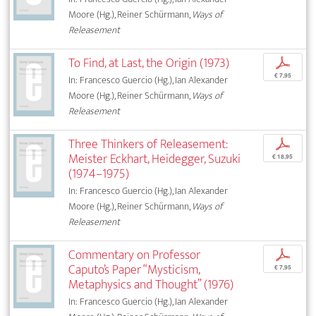
Moore (Hg.), Reiner Schürmann,
Ways of
Releasement
To Find, at Last, the Origin (1973)
p
€ 7,95
In: Francesco Guercio (Hg.), Ian Alexander
Moore (Hg.), Reiner Schürmann,
Ways of
Releasement
Three Thinkers of Releasement:
p
Meister Eckhart, Heidegger, Suzuki
€ 18,95
(1974–1975)
In: Francesco Guercio (Hg.), Ian Alexander
Moore (Hg.), Reiner Schürmann,
Ways of
Releasement
Commentary on Professor
p
Caputo’s Paper “Mysticism,
€ 7,95
Metaphysics and Thought” (1976)
In: Francesco Guercio (Hg.), Ian Alexander