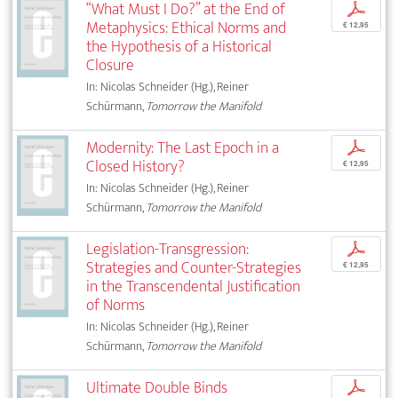
“What Must I Do?” at the End of
p
Metaphysics: Ethical Norms and
€ 12,95
the Hypothesis of a Historical
Closure
In: Nicolas Schneider (Hg.), Reiner
Schürmann,
Tomorrow the Manifold
Modernity: The Last Epoch in a
p
Closed History?
€ 12,95
In: Nicolas Schneider (Hg.), Reiner
Schürmann,
Tomorrow the Manifold
Legislation-Transgression:
p
Strategies and Counter-Strategies
€ 12,95
in the Transcendental Justification
of Norms
In: Nicolas Schneider (Hg.), Reiner
Schürmann,
Tomorrow the Manifold
Ultimate Double Binds
p