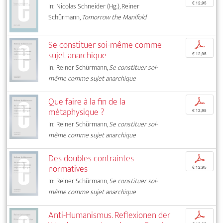
€ 12,95
In: Nicolas Schneider (Hg.), Reiner
Schürmann,
Tomorrow the Manifold
Se constituer soi-même comme
p
sujet anarchique
€ 12,95
In: Reiner Schürmann,
Se constituer soi-
même comme sujet anarchique
Que faire à la fin de la
p
métaphysique ?
€ 12,95
In: Reiner Schürmann,
Se constituer soi-
même comme sujet anarchique
Des doubles contraintes
p
normatives
€ 12,95
In: Reiner Schürmann,
Se constituer soi-
même comme sujet anarchique
Anti-Humanismus. Reflexionen der
p