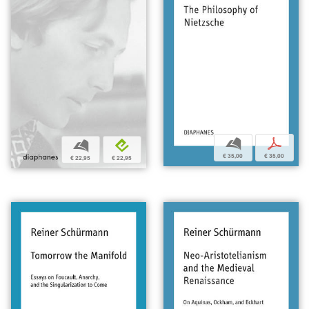
b
p
b
e
€ 35,00
€ 35,00
€ 22,95
€ 22,95