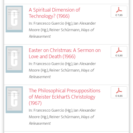
A Spiritual Dimension of
p
Technology? (1966)
€ 7,95
In: Francesco Guercio (Hg.), Ian Alexander
Moore (Hg.), Reiner Schürmann,
Ways of
Releasement
Easter on Christmas: A Sermon on
p
Love and Death (1966)
€ 5,95
In: Francesco Guercio (Hg.), Ian Alexander
Moore (Hg.), Reiner Schürmann,
Ways of
Releasement
The Philosophical Presuppositions
p
of Meister Eckhart’s Christology
€ 9,95
(1967)
In: Francesco Guercio (Hg.), Ian Alexander
Moore (Hg.), Reiner Schürmann,
Ways of
Releasement