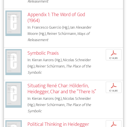
Releasement
Appendix 1: The Word of God
(1964)
In: Francesco Guercio (Hg.), Ian Alexander
Moore (Hg.), Reiner Schürmann,
Ways of
Releasement
Symbolic Praxis
p
€ 14,95
In: Kieran Aarons (Hg.), Nicolas Schneider
(Hg.), Reiner Schürmann,
The Place of the
Symbolic
Situating René Char: Hölderlin,
p
Heidegger, Char and the “There Is”
€ 14,95
In: Kieran Aarons (Hg.), Nicolas Schneider
(Hg.), Reiner Schürmann,
The Place of the
Symbolic
Political Thinking in Heidegger
p