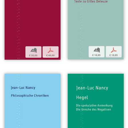
b
p
b
p
€ 18,95
€ 18,95
€ 35,00
€ 40,00