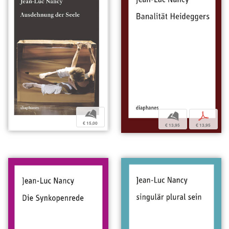
b
b
p
€ 15,00
€ 13,95
€ 13,95