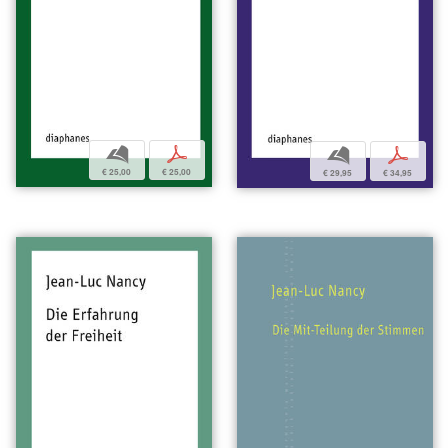
b
p
b
p
€ 25,00
€ 25,00
€ 29,95
€ 34,95