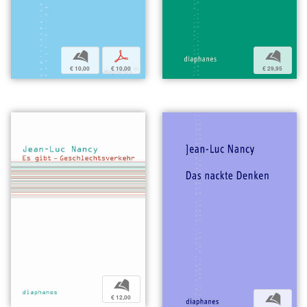
b
p
b
€ 10,00
€ 10,00
€ 29,95
b
b
€ 12,00