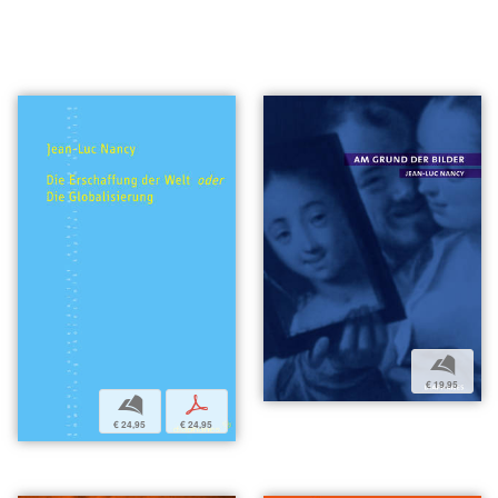
b
€ 19,95
b
p
€ 24,95
€ 24,95