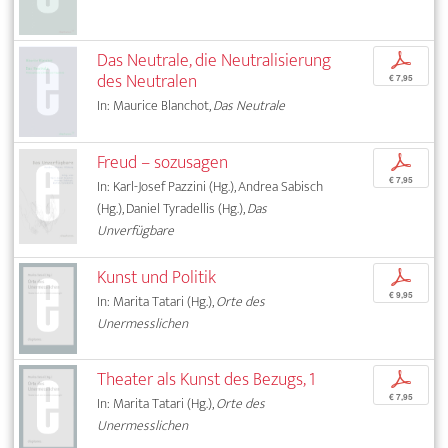
Das Neutrale, die Neutralisierung
p
des Neutralen
€ 7,95
In: Maurice Blanchot,
Das Neutrale
Freud – sozusagen
p
€ 7,95
In: Karl-Josef Pazzini (Hg.), Andrea Sabisch
(Hg.), Daniel Tyradellis (Hg.),
Das
Unverfügbare
Kunst und Politik
p
€ 9,95
In: Marita Tatari (Hg.),
Orte des
Unermesslichen
Theater als Kunst des Bezugs, 1
p
€ 7,95
In: Marita Tatari (Hg.),
Orte des
Unermesslichen