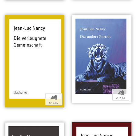
b
b
€ 15,00
€ 19,95