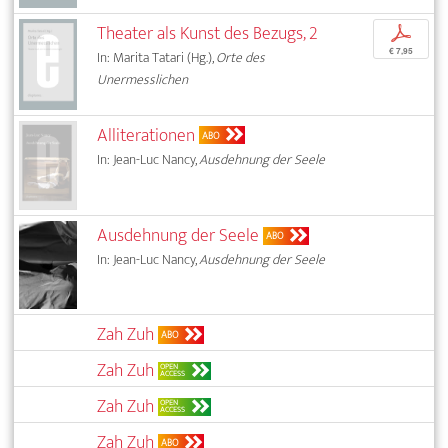
Theater als Kunst des Bezugs, 2
p
€ 7,95
In: Marita Tatari (Hg.),
Orte des
Unermesslichen
Alliterationen
ABO
In: Jean-Luc Nancy,
Ausdehnung der Seele
Ausdehnung der Seele
ABO
In: Jean-Luc Nancy,
Ausdehnung der Seele
Zah Zuh
ABO
Zah Zuh
OPEN
ACCESS
Zah Zuh
OPEN
ACCESS
Zah Zuh
ABO