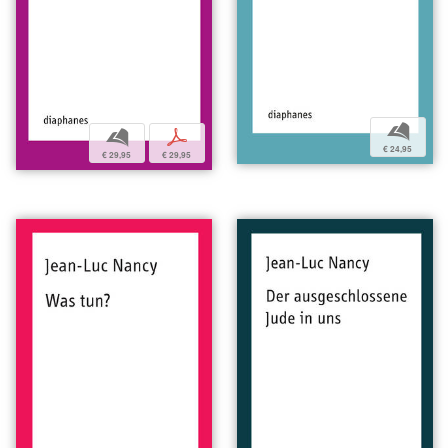
b
b
p
€ 24,95
€ 29,95
€ 29,95