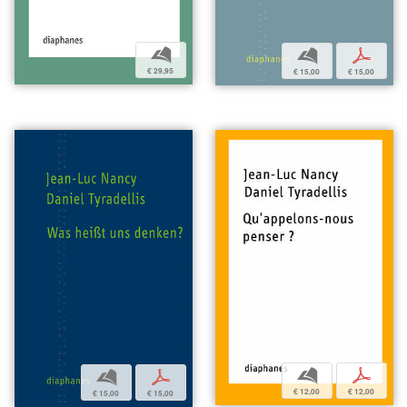
b
b
p
€ 29,95
€ 15,00
€ 15,00
b
p
b
p
€ 12,00
€ 12,00
€ 15,00
€ 15,00