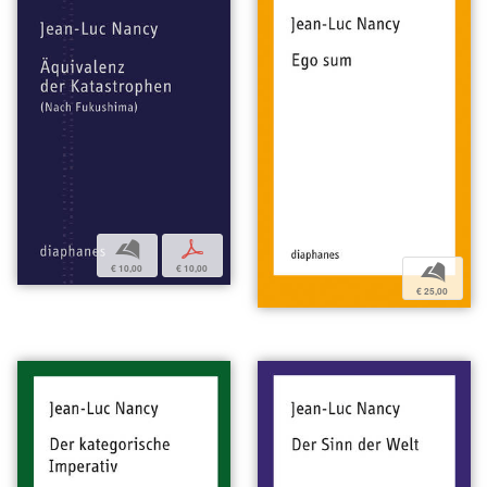
b
p
b
€ 10,00
€ 10,00
€ 25,00