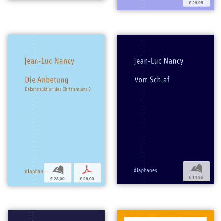
€ 29,95
b
b
p
€ 14,95
€ 28,00
€ 28,00