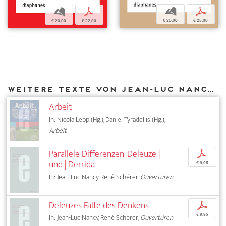
b
p
b
p
€ 20,00
€ 25,00
€ 20,00
€ 22,00
Weitere Texte von Jean-Luc Nancy bei DIAPHANES
Arbeit
In: Nicola Lepp (Hg.), Daniel Tyradellis (Hg.),
Arbeit
Parallele Differenzen. Deleuze |
p
und | Derrida
€ 9,95
In: Jean-Luc Nancy, René Schérer,
Ouvertüren
Deleuzes Falte des Denkens
p
€ 9,95
In: Jean-Luc Nancy, René Schérer,
Ouvertüren