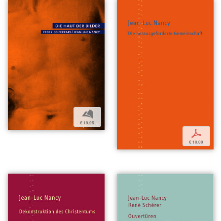
b
€ 19,95
p
€ 10,00