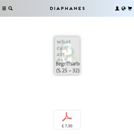
Diaphanes
Begriffsarbeit
(S. 25 – 32)
p
€ 7,95