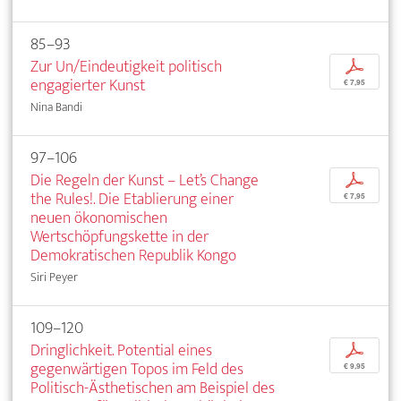
85–93
Zur Un/Eindeutigkeit politisch
p
engagierter Kunst
€ 7,95
Nina Bandi
97–106
Die Regeln der Kunst – Let’s Change
p
the Rules!. Die Etablierung einer
€ 7,95
neuen ökonomischen
Wertschöpfungskette in der
Demokratischen Republik Kongo
Siri Peyer
109–120
Dringlichkeit. Potential eines
p
gegenwärtigen Topos im Feld des
€ 9,95
Politisch-Ästhetischen am Beispiel des