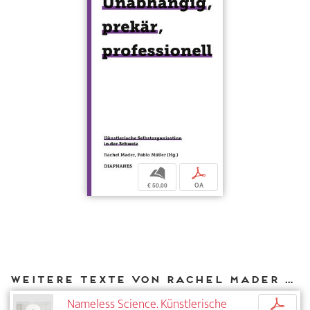
b
p
€ 50,00
OA
Weitere Texte von Rachel Mader bei DIAPHANES
Nameless Science. Künstlerische
p