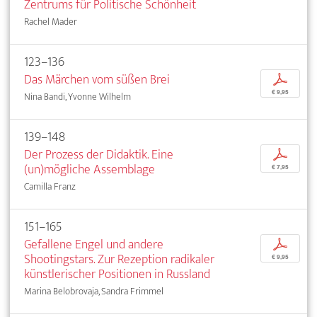
Zentrums für Politische Schönheit
Rachel Mader
123–136
Das Märchen vom süßen Brei
p
€ 9,95
Nina Bandi, Yvonne Wilhelm
139–148
Der Prozess der Didaktik. Eine
p
(un)mögliche Assemblage
€ 7,95
Camilla Franz
151–165
Gefallene Engel und andere
p
Shootingstars. Zur Rezeption radikaler
€ 9,95
künstlerischer Positionen in Russland
Marina Belobrovaja, Sandra Frimmel