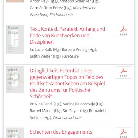
Anton Rey (Hg.), Christoph Schenker (Hg.),
Germán Toro Pérez (Hg.),
Künstlerische
Forschung. Ein Handbuch
Text, Kontext, Paratext. Anfang und
p
Ende von Kunstwerken und
€ 9,95
Disziplinen
In: Lucie Kolb (Hg.), Barbara Preisig (Hg.),
Judith Welter (Hg.),
Paratexte
Dringlichkeit. Potential eines
p
gegenwärtigen Topos im Feld des
€ 9,95
Politisch-Ästhetischen am Beispiel
des Zentrums für Politische
Schönheit
In: Nina Bandi (Hg.), Marina Belobrovaja (Hg.),
Rachel Mader (Hg.), Siri Peyer (Hg.), Bernadett
Settele (Hg.),
What can art do?
Schichten des Engagements
p
€ 7,95