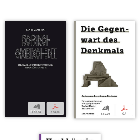
b
p
b
p
€ 30,00
€ 30,00
€ 50,00
OA