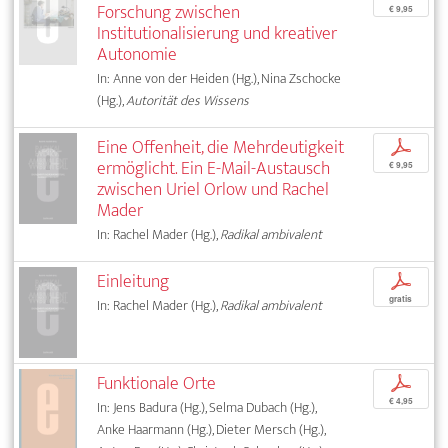
Forschung zwischen
€ 9,95
Institutionalisierung und kreativer
Autonomie
In: Anne von der Heiden (Hg.), Nina Zschocke
(Hg.),
Autorität des Wissens
Eine Offenheit, die Mehrdeutigkeit
p
ermöglicht. Ein E-Mail-Austausch
€ 9,95
zwischen Uriel Orlow und Rachel
Mader
In: Rachel Mader (Hg.),
Radikal ambivalent
Einleitung
p
gratis
In: Rachel Mader (Hg.),
Radikal ambivalent
Funktionale Orte
p
€ 4,95
In: Jens Badura (Hg.), Selma Dubach (Hg.),
Anke Haarmann (Hg.), Dieter Mersch (Hg.),