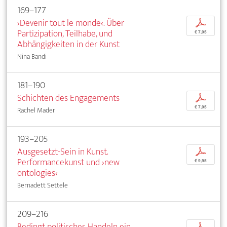
169–177
›Devenir tout le monde‹. Über
p
Partizipation, Teilhabe, und
€ 7,95
Abhängigkeiten in der Kunst
Nina Bandi
181–190
Schichten des Engagements
p
€ 7,95
Rachel Mader
193–205
Ausgesetzt-Sein in Kunst.
p
Performancekunst und ›new
€ 9,95
ontologies‹
Bernadett Settele
209–216
Bedingt politisches Handeln ein
p