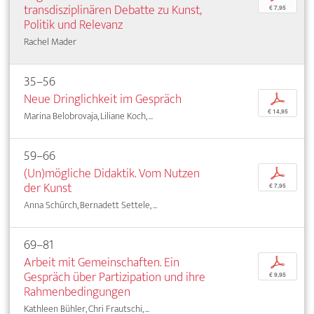
transdisziplinären Debatte zu Kunst,
€ 7,95
Politik und Relevanz
Rachel Mader
35–56
Neue Dringlichkeit im Gespräch
p
€ 14,95
Marina Belobrovaja, Liliane Koch, ...
59–66
(Un)mögliche Didaktik. Vom Nutzen
p
der Kunst
€ 7,95
Anna Schürch, Bernadett Settele, ...
69–81
Arbeit mit Gemeinschaften. Ein
p
Gespräch über Partizipation und ihre
€ 9,95
Rahmenbedingungen
Kathleen Bühler, Chri Frautschi, ...